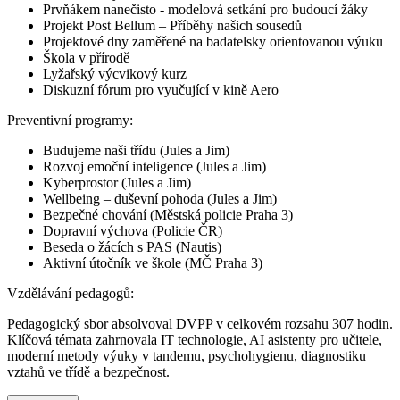
Prvňákem nanečisto - modelová setkání pro budoucí žáky
Projekt Post Bellum – Příběhy našich sousedů
Projektové dny zaměřené na badatelsky orientovanou výuku
Škola v přírodě
Lyžařský výcvikový kurz
Diskuzní fórum pro vyučující v kině Aero
Preventivní programy:
Budujeme naši třídu (Jules a Jim)
Rozvoj emoční inteligence (Jules a Jim)
Kyberprostor (Jules a Jim)
Wellbeing – duševní pohoda (Jules a Jim)
Bezpečné chování (Městská policie Praha 3)
Dopravní výchova (Policie ČR)
Beseda o žácích s PAS (Nautis)
Aktivní útočník ve škole (MČ Praha 3)
Vzdělávání pedagogů:
Pedagogický sbor absolvoval DVPP v celkovém rozsahu 307 hodin.
Klíčová témata zahrnovala IT technologie, AI asistenty pro učitele,
moderní metody výuky v tandemu, psychohygienu, diagnostiku
vztahů ve třídě a bezpečnost.