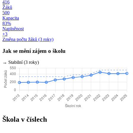
416
Žáků
500
Kapacita
83%
Naplněnost
+3
Změna počtu žáků (3 roky)
Jak se mění zájem o školu
→ Stabilní (3 roky)
Škola v číslech