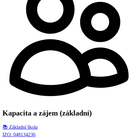
Kapacita a zájem
(základní)
📚
Základní škola
IZO: 048134236