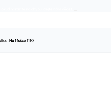
Pokud narazíte na chybu:
dejte nám vědět
.
lice, Na Mušce 1110