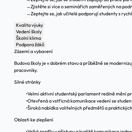
→
Zjistěte si více o seminářích zaměřených na pod
→
Zeptejte se, jak učitelé podporují studenty s ry
Kvalita výuky
Vedení školy
Školní klima
Podpora žáků
Zázemí a vybavení
Budova školy je v dobrém stavu a průběžně se modernizuje
pracovníky.
Silné stránky
•
Velmi aktivní studentský parlament reálně mění pr
•
Otevřená a vstřícná komunikace vedení se studenty
•
Široká nabídka volitelných předmětů a praktickýc
Oblasti ke zlepšení
•
Velké rozdíly v přístupu a kvalitě komunikace jednot