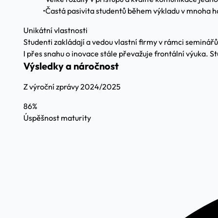
•
Častá pasivita studentů během výkladu v mnoha h
Unikátní vlastnosti
Studenti zakládají a vedou vlastní firmy v rámci seminářů
I přes snahu o inovace stále převažuje frontální výuka. 
Výsledky a náročnost
Z výroční zprávy 2024/2025
86%
Úspěšnost maturity