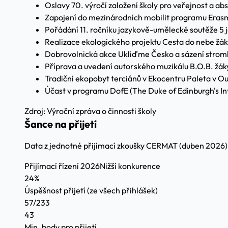
Oslavy 70. výročí založení školy pro veřejnost a ab
Zapojení do mezinárodních mobilit programu Eras
Pořádání 11. ročníku jazykově-umělecké soutěže 5 
Realizace ekologického projektu Cesta do nebe žák
Dobrovolnická akce Ukliďme Česko a sázení stromk
Příprava a uvedení autorského muzikálu B.O.B. žáky
Tradiční ekopobyt terciánů v Ekocentru Paleta v 
Účast v programu DofE (The Duke of Edinburgh's I
Zdroj: Výroční zpráva o činnosti školy
Šance na přijetí
Data z jednotné přijímací zkoušky CERMAT (duben 2026)
Přijímací řízení 2026
Nižší konkurence
24%
Úspěšnost přijetí
(ze všech přihlášek)
57/233
43
Min. body pro přijetí