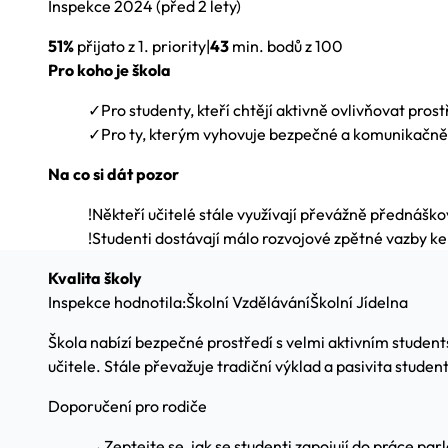
Inspekce
2024
(před 2 lety)
51%
přijato z 1. priority
|
43
min. bodů z 100
Pro koho je škola
✓
Pro studenty, kteří chtějí aktivně ovlivňovat prost
✓
Pro ty, kterým vyhovuje bezpečné a komunikačně
Na co si dát pozor
!
Někteří učitelé stále využívají převážně přednáškov
!
Studenti dostávají málo rozvojové zpětné vazby ke 
Kvalita školy
Inspekce hodnotila:
Školní Vzdělávání
Školní Jídelna
Škola nabízí bezpečné prostředí s velmi aktivním student
učitele. Stále převažuje tradiční výklad a pasivita student
Doporučení pro rodiče
→
Zeptejte se, jak se studenti zapojují do práce pa