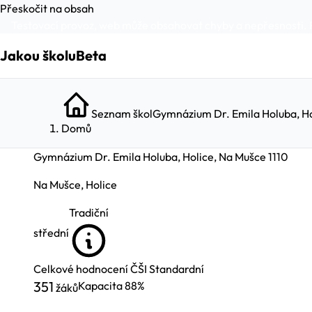
Přeskočit na obsah
Testovací provoz, web může obsahovat chyby a nepřesnosti. 
Jakou školu
Beta
Seznam škol
Gymnázium Dr. Emila Holuba, Ho
Domů
Gymnázium Dr. Emila Holuba, Holice, Na Mušce 1110
Na Mušce, Holice
Tradiční
střední
Celkové hodnocení ČŠI
Standardní
351
Kapacita
88%
žáků