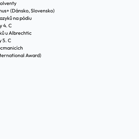
solventy
mus+ (Dánsko, Slovensko)
jazyků na pódiu
y 4. C
ů u Albrechtic
 5. C
Oucmanicích
nternational Award)