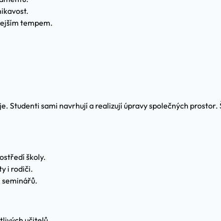
nikavost.
chlejším tempem.
. Studenti sami navrhují a realizují úpravy společných prostor.
ostředí školy.
 i rodiči.
h seminářů.
livých učitelů.