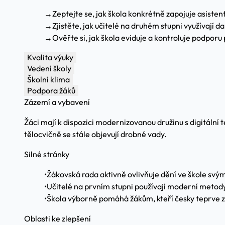
→
Zeptejte se, jak škola konkrétně zapojuje asisten
→
Zjistěte, jak učitelé na druhém stupni využívají d
→
Ověřte si, jak škola eviduje a kontroluje podporu 
Kvalita výuky
Vedení školy
Školní klima
Podpora žáků
Zázemí a vybavení
Žáci mají k dispozici modernizovanou družinu s digitální
tělocvičně se stále objevují drobné vady.
Silné stránky
•
Žákovská rada aktivně ovlivňuje dění ve škole svý
•
Učitelé na prvním stupni používají moderní metod
•
Škola výborně pomáhá žákům, kteří česky teprve za
Oblasti ke zlepšení