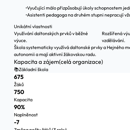
•
Vyučující málo přizpůsobují úkoly schopnostem jed
•
Asistenti pedagoga na druhém stupni nepracují vž
Unikátní vlastnosti
Využívání daltonských prvků v běžné
Rozšířená výu
výuce.
vzdělávání.
Škola systematicky využívá daltonské prvky a Hejného me
autonomii a mají aktivní žákovskou radu.
Kapacita a zájem
(celá organizace)
📚
Základní škola
675
Žáků
750
Kapacita
90%
Naplněnost
-7
Změna počtu žáků (3 roky)