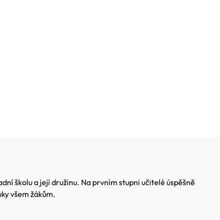
í školu a její družinu. Na prvním stupni učitelé úspěšně
ýuky všem žákům.