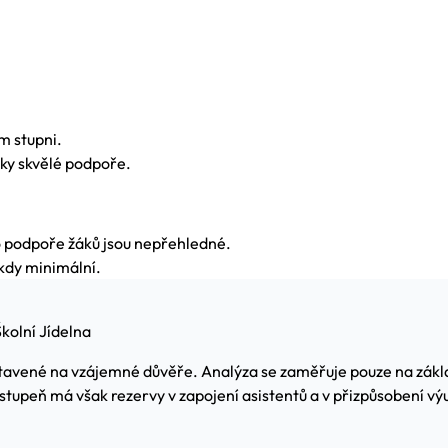
m stupni.
ky skvělé podpoře.
 podpoře žáků jsou nepřehledné.
kdy minimální.
kolní Jídelna
tavené na vzájemné důvěře. Analýza se zaměřuje pouze na základn
stupeň má však rezervy v zapojení asistentů a v přizpůsobení v