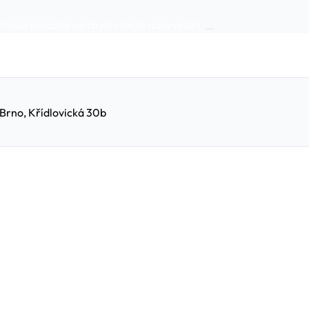
Pokud narazíte na chybu:
dejte nám vědět
.
 Brno, Křídlovická 30b