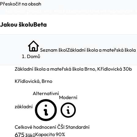
Přeskočit na obsah
Testovací provoz, web může obsahovat chyby a nepřesnosti. 
Jakou školu
Beta
Seznam škol
Základní škola a mateřská škola
Domů
Základní škola a mateřská škola Brno, Křídlovická 30b
Křídlovická, Brno
Alternativní
Moderní
základní
Celkové hodnocení ČŠI
Standardní
675
Kapacita
90%
žáků