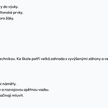
ty do výuky.
altonské prvky.
pro žáky.
 technikou. Ke škole patří velká zahrada s vyvýšenými záhony a v
mi náměty.
y a rozvojovou zpětnou vazbu.
čínají mluvit.