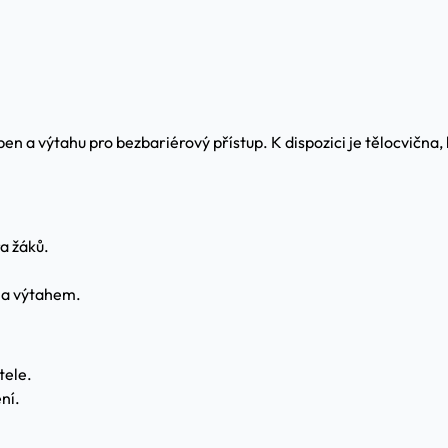
a výtahu pro bezbariérový přístup. K dispozici je tělocvična, h
a žáků.
 a výtahem.
tele.
ní.