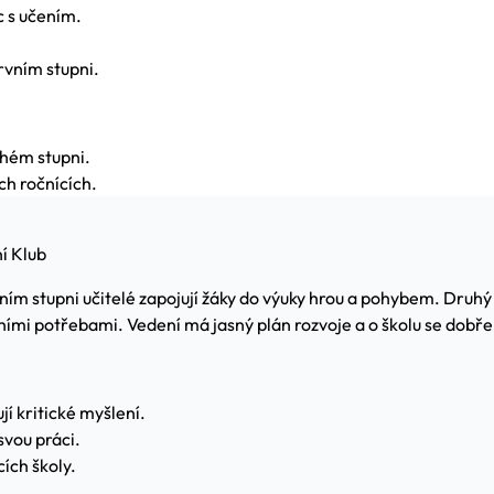
c s učením.
rvním stupni.
uhém stupni.
ch ročnících.
í Klub
ním stupni učitelé zapojují žáky do výuky hrou a pohybem. Druhý 
ími potřebami. Vedení má jasný plán rozvoje a o školu se dobře
jí kritické myšlení.
svou práci.
cích školy.