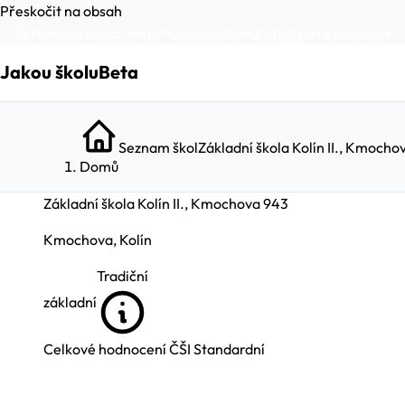
Přeskočit na obsah
Testovací provoz, web může obsahovat chyby a nepřesnosti. 
Jakou školu
Beta
Seznam škol
Základní škola Kolín II., Kmocho
Domů
Základní škola Kolín II., Kmochova 943
Kmochova, Kolín
Tradiční
základní
Celkové hodnocení ČŠI
Standardní