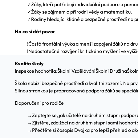
✓
Žáky, kteří potřebují individuální podporu a pomo
✓
Žáky se zájmem o přírodní vědy a matematiku.
✓
Rodiny hledající klidné a bezpečné prostředí na p
Na co si dát pozor
!
Častá frontální výuka a menší zapojení žáků na dr
!
Nedostatečné rozvíjení kritického myšlení ve vyšší
Kvalita školy
Inspekce hodnotila:
Školní Vzdělávání
Školní Družina
Školn
Škola nabízí bezpečné prostředí a kvalitní zázemí. Na prv
Silnou stránkou je propracovaná podpora žáků se speciáln
Doporučení pro rodiče
→
Zeptejte se, jak učitelé na druhém stupni podporu
→
Zjistěte, zda žáci na druhém stupni sami hodnotí 
→
Přečtěte si časopis Dvojka pro lepší přehled o ak