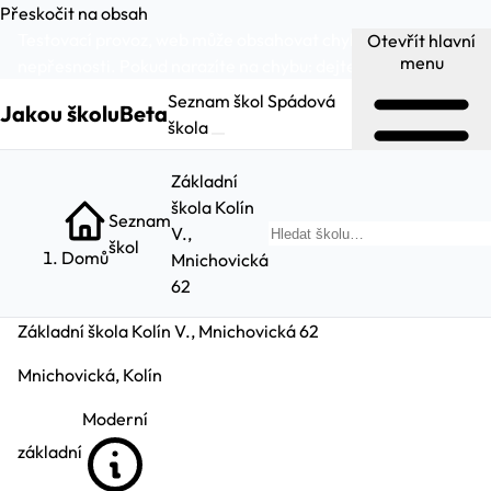
Přeskočit na obsah
Testovací provoz, web může obsahovat chyby a
Otevřít hlavní
menu
nepřesnosti. Pokud narazíte na chybu:
dejte nám vědět
.
Seznam škol
Spádová
Jakou školu
Beta
škola
Základní
škola Kolín
Seznam
V.,
Hl
škol
Domů
Mnichovická
62
Základní škola Kolín V., Mnichovická 62
Mnichovická, Kolín
Moderní
základní