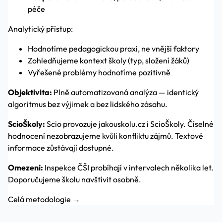
péče
Analytický přístup:
Hodnotíme pedagogickou praxi, ne vnější faktory
Zohledňujeme kontext školy (typ, složení žáků)
Vyřešené problémy hodnotíme pozitivně
Objektivita:
Plně automatizovaná analýza — identický
algoritmus bez výjimek a bez lidského zásahu.
ScioŠkoly:
Scio provozuje jakouskolu.cz i ScioŠkoly. Číselné
hodnocení nezobrazujeme kvůli konfliktu zájmů. Textové
informace zůstávají dostupné.
Omezení:
Inspekce ČŠI probíhají v intervalech několika let.
Doporučujeme školu navštívit osobně.
Celá metodologie →