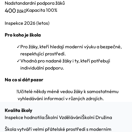
Nadstandardní podpora žáků
400
Kapacita
100%
žáků
Inspekce
2026
(letos)
Pro koho je škola
✓
Pro žáky, kteří hledají moderní výuku a bezpečné,
respektující prostředí.
✓
Vhodná pro nadané žáky i ty, kteří potřebují
individuální podporu.
Na co si dát pozor
!
Učitelé někdy méně vedou žáky k samostatnému
vyhledávání informací v různých zdrojích.
Kvalita školy
Inspekce hodnotila:
Školní Vzdělávání
Školní Družina
Škola vytváří velmi přátelské prostředí s moderním