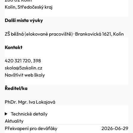
Kolín, Středočeský kraj
Další místa výuky
ZŠ běžná (elokované pracoviště)
·
Brankovická 1621, Kolín
Kontakt
420 321 720, 398
skola@5zskolin.cz
Navštívit web školy
Ředitel/ka
PhDr. Mgr. Iva Lokajová
Technické detaily
Aktuality
Překvapení pro deváťáky
2026-06-29