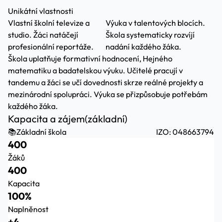
Unikátní vlastnosti
Vlastní školní televize a
Výuka v talentových blocích.
studio. Žáci natáčejí
Škola systematicky rozvíjí
profesionální reportáže.
nadání každého žáka.
Škola uplatňuje formativní hodnocení, Hejného
matematiku a badatelskou výuku. Učitelé pracují v
tandemu a žáci se učí dovednosti skrze reálné projekty a
mezinárodní spolupráci. Výuka se přizpůsobuje potřebám
každého žáka.
Kapacita a zájem
(základní)
📚
Základní škola
IZO: 048663794
400
Žáků
400
Kapacita
100%
Naplněnost
+4