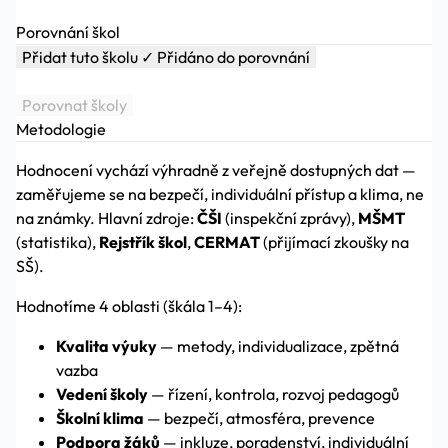
Porovnání škol
Přidat tuto školu
✓ Přidáno do porovnání
Porovnat školy
Metodologie
Hodnocení vychází výhradně z veřejně dostupných dat —
zaměřujeme se na bezpečí, individuální přístup a klima, ne
na známky. Hlavní zdroje:
ČŠI
(inspekční zprávy),
MŠMT
(statistika),
Rejstřík škol
,
CERMAT
(přijímací zkoušky na
SŠ).
Hodnotíme 4 oblasti (škála 1–4):
Kvalita výuky
— metody, individualizace, zpětná
vazba
Vedení školy
— řízení, kontrola, rozvoj pedagogů
Školní klima
— bezpečí, atmosféra, prevence
Podpora žáků
— inkluze, poradenství, individuální