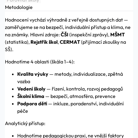
Metodologie
Hodnocení vychází výhradně z veřejně dostupných dat —
zaměřujeme se na bezpečí, individuální přístup a klima, ne
na známky. Hlavní zdroje:
ČŠI
(inspekční zprávy),
MŠMT
(statistika),
Rejstřík škol
,
CERMAT
(přijímací zkoušky na
SŠ).
Hodnotíme 4 oblasti (škála 1–4):
Kvalita výuky
— metody, individualizace, zpětná
vazba
Vedení školy
— řízení, kontrola, rozvoj pedagogů
Školní klima
— bezpečí, atmosféra, prevence
Podpora dětí
— inkluze, poradenství, individuální
péče
Analytický přístup:
Hodnotíme pedagogickou praxi, ne vnější faktory