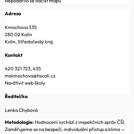
Nepodařilo se načíst mapu
Adresa
Kmochova 335
280 02 Kolín
Kolín, Středočeský kraj
Kontakt
420 321 723, 435
mskmochova@tiscali.cz
Navštívit web školy
Ředitel/ka
Lenka Chybová
Metodologie:
Hodnocení vychází z inspekčních zpráv ČŠI.
Zaměřujeme se na bezpečí, individuální přístup a klima —