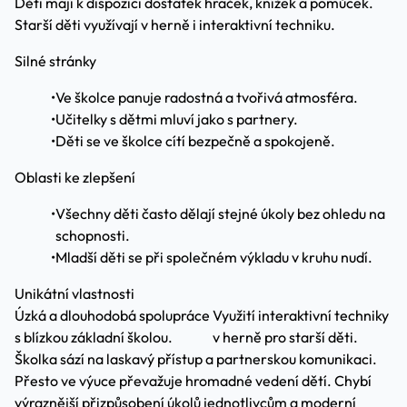
Děti mají k dispozici dostatek hraček, knížek a pomůcek.
Starší děti využívají v herně i interaktivní techniku.
Silné stránky
•
Ve školce panuje radostná a tvořivá atmosféra.
•
Učitelky s dětmi mluví jako s partnery.
•
Děti se ve školce cítí bezpečně a spokojeně.
Oblasti ke zlepšení
•
Všechny děti často dělají stejné úkoly bez ohledu na
schopnosti.
•
Mladší děti se při společném výkladu v kruhu nudí.
Unikátní vlastnosti
Úzká a dlouhodobá spolupráce
Využití interaktivní techniky
s blízkou základní školou.
v herně pro starší děti.
Školka sází na laskavý přístup a partnerskou komunikaci.
Přesto ve výuce převažuje hromadné vedení dětí. Chybí
výraznější přizpůsobení úkolů jednotlivcům a moderní