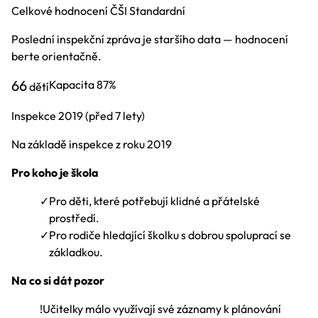
Celkové hodnocení ČŠI
Standardní
Poslední inspekční zpráva je staršího data — hodnocení
berte orientačně.
66
Kapacita
87%
dětí
Inspekce
2019
(před 7 lety)
Na základě inspekce z roku 2019
Pro koho je škola
✓
Pro děti, které potřebují klidné a přátelské
prostředí.
✓
Pro rodiče hledající školku s dobrou spoluprací se
základkou.
Na co si dát pozor
!
Učitelky málo využívají své záznamy k plánování