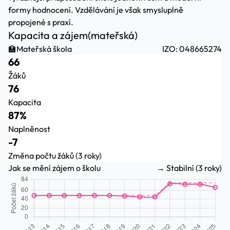
formy hodnocení. Vzdělávání je však smysluplně
propojené s praxí.
Kapacita a zájem
(mateřská)
🏫
Mateřská škola
IZO: 048665274
66
Žáků
76
Kapacita
87%
Naplněnost
-7
Změna počtu žáků (3 roky)
Jak se mění zájem o školu
→ Stabilní (3 roky)