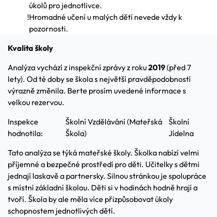
úkolů pro jednotlivce.
!
Hromadné učení u malých dětí nevede vždy k
pozornosti.
Kvalita školy
Analýza vychází z inspekční zprávy z roku
2019
(před 7
lety). Od té doby se škola s největší pravděpodobností
výrazně změnila. Berte prosím uvedené informace s
velkou rezervou.
Inspekce
Školní Vzdělávání (Mateřská
Školní
hodnotila:
Škola)
Jídelna
Tato analýza se týká mateřské školy. Školka nabízí velmi
příjemné a bezpečné prostředí pro děti. Učitelky s dětmi
jednají laskavě a partnersky. Silnou stránkou je spolupráce
s místní základní školou. Děti si v hodinách hodně hrají a
tvoří. Škola by ale měla více přizpůsobovat úkoly
schopnostem jednotlivých dětí.