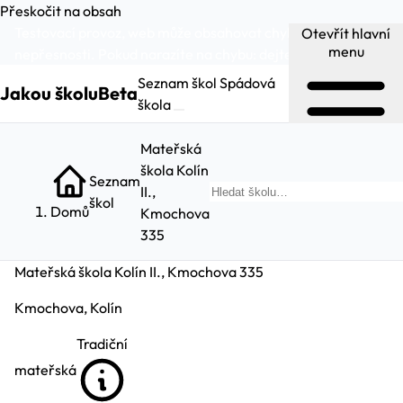
Přeskočit na obsah
Testovací provoz, web může obsahovat chyby a
Otevřít hlavní
menu
nepřesnosti. Pokud narazíte na chybu:
dejte nám vědět
.
Seznam škol
Spádová
Jakou školu
Beta
škola
Mateřská
škola Kolín
Seznam
II.,
Hle
škol
Domů
Kmochova
335
Mateřská škola Kolín II., Kmochova 335
Kmochova, Kolín
Tradiční
mateřská