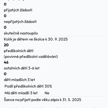
0
přijatých žádostí
0
nepřijatých žádostí
0
skutečně nastoupilo
Kolik je dětem ve školce
k 30. 9. 2025
20
předškolních dětí
(povinné předškolní vzdělávání)
46
ostatních dětí 3-6 let
0
dětí mladších 3 let
Podíl předškolních dětí
30%
Má děti mladší 3 let
Ne
Šance na přijetí podle věku
zápis k 31. 5. 2025