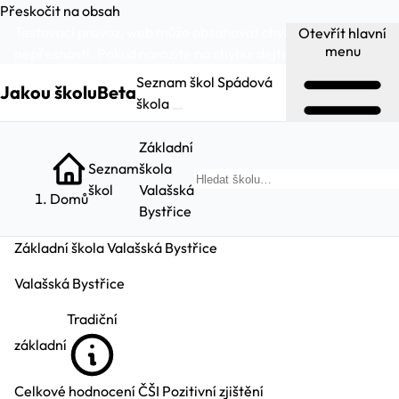
Přeskočit na obsah
Testovací provoz, web může obsahovat chyby a
Otevřít hlavní
menu
nepřesnosti. Pokud narazíte na chybu:
dejte nám vědět
.
Seznam škol
Spádová
Jakou školu
Beta
škola
Základní
Seznam
škola
Hleda
škol
Valašská
Domů
Bystřice
Základní škola Valašská Bystřice
Valašská Bystřice
Tradiční
základní
Celkové hodnocení ČŠI
Pozitivní zjištění