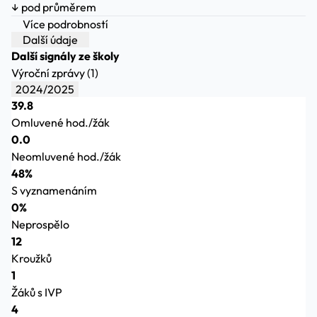
↓ pod průměrem
Více podrobností
Další údaje
Další signály ze školy
Výroční zprávy (1)
2024/2025
39.8
Omluvené hod./žák
0.0
Neomluvené hod./žák
48%
S vyznamenáním
0%
Neprospělo
12
Kroužků
1
Žáků s IVP
4