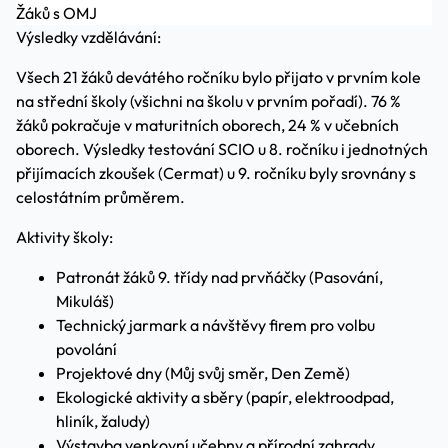
Žáků s OMJ
Výsledky vzdělávání:
Všech 21 žáků devátého ročníku bylo přijato v prvním kole
na střední školy (všichni na školu v prvním pořadí). 76 %
žáků pokračuje v maturitních oborech, 24 % v učebních
oborech. Výsledky testování SCIO u 8. ročníku i jednotných
přijímacích zkoušek (Cermat) u 9. ročníku byly srovnány s
celostátním průměrem.
Aktivity školy:
Patronát žáků 9. třídy nad prvňáčky (Pasování,
Mikuláš)
Technický jarmark a návštěvy firem pro volbu
povolání
Projektové dny (Můj svůj směr, Den Země)
Ekologické aktivity a sběry (papír, elektroodpad,
hliník, žaludy)
Výstavba venkovní učebny a přírodní zahrady