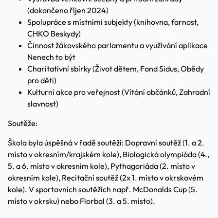
(dokončeno říjen 2024)
Spolupráce s místními subjekty (knihovna, farnost,
CHKO Beskydy)
Činnost žákovského parlamentu a využívání aplikace
Nenech to být
Charitativní sbírky (Život dětem, Fond Sidus, Obědy
pro děti)
Kulturní akce pro veřejnost (Vítání občánků, Zahradní
slavnost)
Soutěže:
Škola byla úspěšná v řadě soutěží: Dopravní soutěž (1. a 2.
místo v okresním/krajském kole), Biologická olympiáda (4.,
5. a 6. místo v okresním kole), Pythagoriáda (2. místo v
okresním kole), Recitační soutěž (2x 1. místo v okrskovém
kole). V sportovních soutěžích např. McDonalds Cup (5.
místo v okrsku) nebo Florbal (3. a 5. místo).