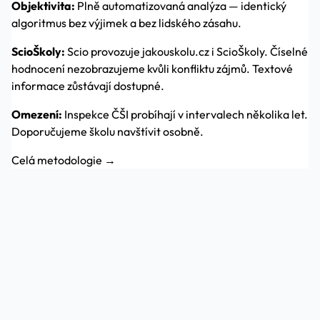
Objektivita:
Plně automatizovaná analýza — identický
algoritmus bez výjimek a bez lidského zásahu.
ScioŠkoly:
Scio provozuje jakouskolu.cz i ScioŠkoly. Číselné
hodnocení nezobrazujeme kvůli konfliktu zájmů. Textové
informace zůstávají dostupné.
Omezení:
Inspekce ČŠI probíhají v intervalech několika let.
Doporučujeme školu navštívit osobně.
Celá metodologie →