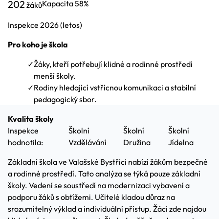
202
Kapacita
58%
žáků
Inspekce
2026
(letos)
Pro koho je škola
✓
Žáky, kteří potřebují klidné a rodinné prostředí
menší školy.
✓
Rodiny hledající vstřícnou komunikaci a stabilní
pedagogický sbor.
Kvalita školy
Inspekce
Školní
Školní
Školní
hodnotila:
Vzdělávání
Družina
Jídelna
Základní škola ve Valašské Bystřici nabízí žákům bezpečné
a rodinné prostředí. Tato analýza se týká pouze základní
školy. Vedení se soustředí na modernizaci vybavení a
podporu žáků s obtížemi. Učitelé kladou důraz na
srozumitelný výklad a individuální přístup. Žáci zde najdou