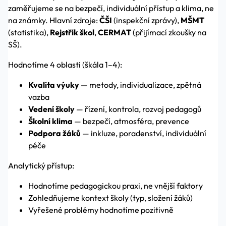
zaměřujeme se na bezpečí, individuální přístup a klima, ne
na známky. Hlavní zdroje:
ČŠI
(inspekční zprávy),
MŠMT
(statistika),
Rejstřík škol
,
CERMAT
(přijímací zkoušky na
SŠ).
Hodnotíme 4 oblasti (škála 1–4):
Kvalita výuky
— metody, individualizace, zpětná
vazba
Vedení školy
— řízení, kontrola, rozvoj pedagogů
Školní klima
— bezpečí, atmosféra, prevence
Podpora žáků
— inkluze, poradenství, individuální
péče
Analytický přístup:
Hodnotíme pedagogickou praxi, ne vnější faktory
Zohledňujeme kontext školy (typ, složení žáků)
Vyřešené problémy hodnotíme pozitivně