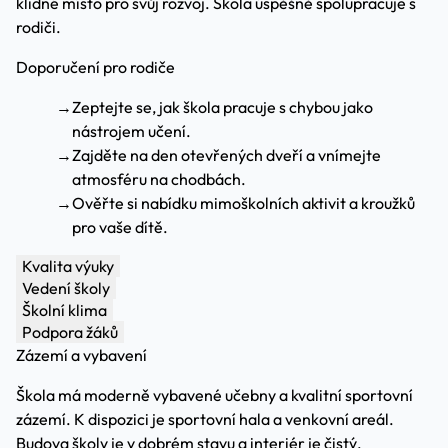
klidné místo pro svůj rozvoj. Škola úspěšně spolupracuje s
rodiči.
Doporučení pro rodiče
→
Zeptejte se, jak škola pracuje s chybou jako
nástrojem učení.
→
Zajděte na den otevřených dveří a vnímejte
atmosféru na chodbách.
→
Ověřte si nabídku mimoškolních aktivit a kroužků
pro vaše dítě.
Kvalita výuky
Vedení školy
Školní klima
Podpora žáků
Zázemí a vybavení
Škola má moderně vybavené učebny a kvalitní sportovní
zázemí. K dispozici je sportovní hala a venkovní areál.
Budova školy je v dobrém stavu a interiér je čistý.