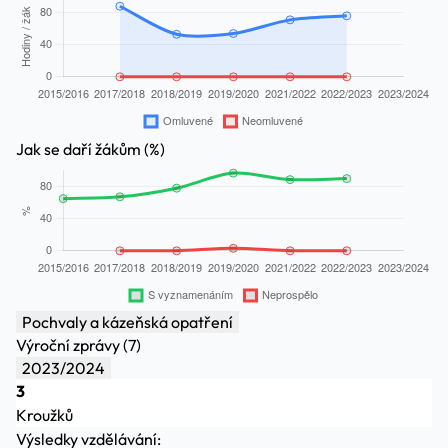
Jak se daří žákům (%)
Pochvaly a kázeňská opatření
Výroční zprávy (7)
2023/2024
3
Kroužků
Výsledky vzdělávání: