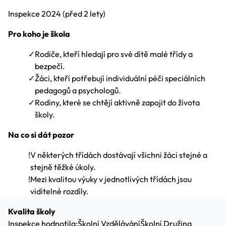
Inspekce
2024
(před 2 lety)
Pro koho je škola
✓
Rodiče, kteří hledají pro své dítě malé třídy a
bezpečí.
✓
Žáci, kteří potřebují individuální péči speciálních
pedagogů a psychologů.
✓
Rodiny, které se chtějí aktivně zapojit do života
školy.
Na co si dát pozor
!
V některých třídách dostávají všichni žáci stejné a
stejně těžké úkoly.
!
Mezi kvalitou výuky v jednotlivých třídách jsou
viditelné rozdíly.
Kvalita školy
Inspekce hodnotila:
Školní Vzdělávání
Školní Družina