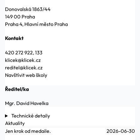
Donovalská 1863/44
149 00 Praha
Praha 4, Hlavní město Praha
Kontakt
420 272 922, 133
klicek@klicek.cz
reditel@klicek.cz
Navštívit web školy
Ředitel/ka
Mgr. David Havelka
Technické detaily
Aktuality
Jen krok od medaile.
2026-06-30