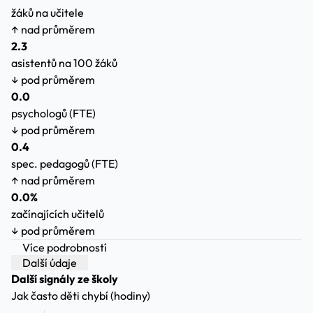
žáků na učitele
↑ nad průměrem
2.3
asistentů na 100 žáků
↓ pod průměrem
0.0
psychologů (FTE)
↓ pod průměrem
0.4
spec. pedagogů (FTE)
↑ nad průměrem
0.0%
začínajících učitelů
↓ pod průměrem
Více podrobností
Další údaje
Další signály ze školy
Jak často děti chybí (hodiny)