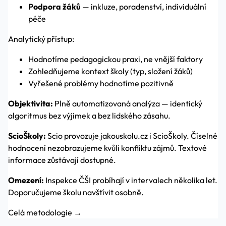
Podpora žáků
— inkluze, poradenství, individuální
péče
Analytický přístup:
Hodnotíme pedagogickou praxi, ne vnější faktory
Zohledňujeme kontext školy (typ, složení žáků)
Vyřešené problémy hodnotíme pozitivně
Objektivita:
Plně automatizovaná analýza — identický
algoritmus bez výjimek a bez lidského zásahu.
ScioŠkoly:
Scio provozuje jakouskolu.cz i ScioŠkoly. Číselné
hodnocení nezobrazujeme kvůli konfliktu zájmů. Textové
informace zůstávají dostupné.
Omezení:
Inspekce ČŠI probíhají v intervalech několika let.
Doporučujeme školu navštívit osobně.
Celá metodologie →