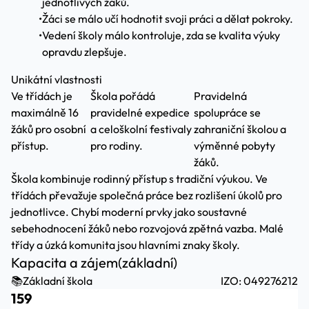
jednotlivých žáků.
•
Žáci se málo učí hodnotit svoji práci a dělat pokroky.
•
Vedení školy málo kontroluje, zda se kvalita výuky
opravdu zlepšuje.
Unikátní vlastnosti
Ve třídách je
Škola pořádá
Pravidelná
maximálně 16
pravidelné expedice
spolupráce se
žáků pro osobní
a celoškolní festivaly
zahraniční školou a
přístup.
pro rodiny.
výměnné pobyty
žáků.
Škola kombinuje rodinný přístup s tradiční výukou. Ve
třídách převažuje společná práce bez rozlišení úkolů pro
jednotlivce. Chybí moderní prvky jako soustavné
sebehodnocení žáků nebo rozvojová zpětná vazba. Malé
třídy a úzká komunita jsou hlavními znaky školy.
Kapacita a zájem
(základní)
📚
Základní škola
IZO: 049276212
159