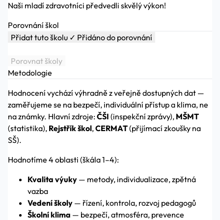
Naši mladí zdravotníci předvedli skvělý výkon!
Porovnání škol
Přidat tuto školu
✓ Přidáno do porovnání
Porovnat školy
Metodologie
Hodnocení vychází výhradně z veřejně dostupných dat —
zaměřujeme se na bezpečí, individuální přístup a klima, ne
na známky. Hlavní zdroje:
ČŠI
(inspekční zprávy),
MŠMT
(statistika),
Rejstřík škol
,
CERMAT
(přijímací zkoušky na
SŠ).
Hodnotíme 4 oblasti (škála 1–4):
Kvalita výuky
— metody, individualizace, zpětná
vazba
Vedení školy
— řízení, kontrola, rozvoj pedagogů
Školní klima
— bezpečí, atmosféra, prevence