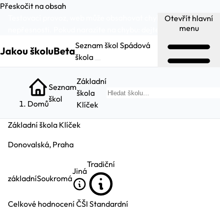
Přeskočit na obsah
Testovací provoz, web může obsahovat chyby a
Otevřít hlavní
menu
nepřesnosti. Pokud narazíte na chybu:
dejte nám vědět
.
Seznam škol
Spádová
Jakou školu
Beta
škola
Základní
Seznam
škola
Hleda
škol
Domů
Klíček
Základní škola Klíček
Donovalská, Praha
Tradiční
Jiná
základní
Soukromá
Celkové hodnocení ČŠI
Standardní