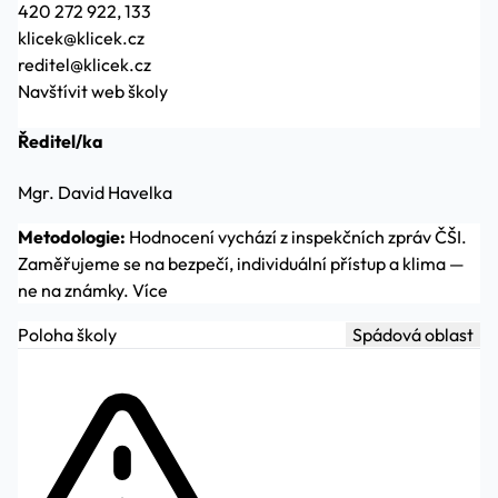
420 272 922, 133
klicek@klicek.cz
reditel@klicek.cz
Navštívit web školy
Ředitel/ka
Mgr. David Havelka
Metodologie:
Hodnocení vychází z inspekčních zpráv ČŠI.
Zaměřujeme se na bezpečí, individuální přístup a klima —
ne na známky.
Více
Poloha školy
Spádová oblast