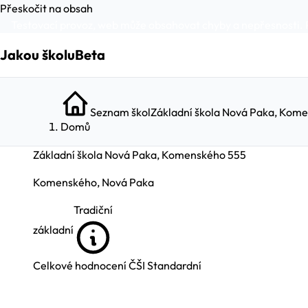
Přeskočit na obsah
Testovací provoz, web může obsahovat chyby a nepřesnosti. 
Jakou školu
Beta
Seznam škol
Základní škola Nová Paka, Kom
Domů
Základní škola Nová Paka, Komenského 555
Komenského, Nová Paka
Tradiční
základní
Celkové hodnocení ČŠI
Standardní