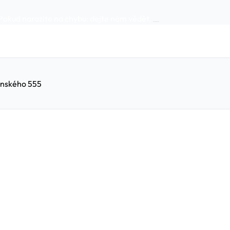
Pokud narazíte na chybu:
dejte nám vědět
.
enského 555