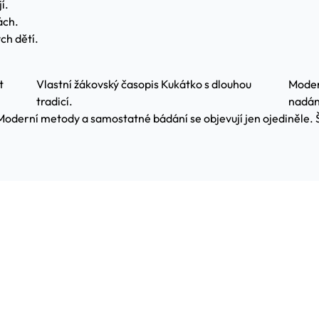
í.
ách.
ch dětí.
t
Vlastní žákovský časopis Kukátko s dlouhou
Moder
tradicí.
nadán
 Moderní metody a samostatné bádání se objevují jen ojediněle. 