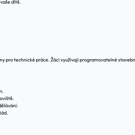
vaše dítě.
 pro technické práce. Žáci využívají programovatelné stavebnic
m.
oviště.
dělávání.
iád.