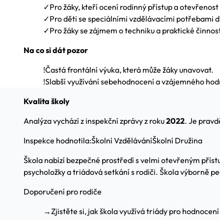
✓
Pro žáky, kteří ocení rodinný přístup a otevřenost
✓
Pro děti se speciálními vzdělávacími potřebami dí
✓
Pro žáky se zájmem o techniku a praktické činnost
Na co si dát pozor
!
Častá frontální výuka, která může žáky unavovat.
!
Slabší využívání sebehodnocení a vzájemného hod
Kvalita školy
Analýza vychází z inspekční zprávy z roku
2022
. Je prav
Inspekce hodnotila:
Školní Vzdělávání
Školní Družina
Škola nabízí bezpečné prostředí s velmi otevřeným přístup
psycholožky a triádová setkání s rodiči. Škola výborně pe
Doporučení pro rodiče
→
Zjistěte si, jak škola využívá triády pro hodnocení