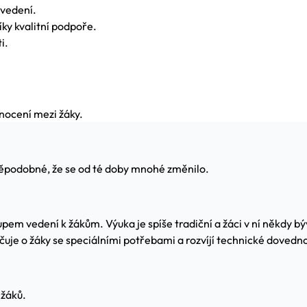
 vedení.
ky kvalitní podpoře.
i.
nocení mezi žáky.
děpodobné, že se od té doby mnohé změnilo.
em vedení k žákům. Výuka je spíše tradiční a žáci v ní někdy býv
čuje o žáky se speciálními potřebami a rozvíjí technické dovedno
 žáků.