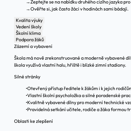
→
Zeptejte se na nabídku druhého cizího jazyka pro 
→
Ověřte si, jak často žáci v hodinách sami bádají.
Kvalita výuky
Vedení školy
Školní klima
Podpora žáků
Zázemí a vybavení
Škola má nově zrekonstruované a moderně vybavené dílny
škola využívá vlastní halu, hřiště i blízké zimní stadiony.
Silné stránky
•
Otevřený přístup ředitele k žákům i k jejich rodičů
•
Vlastní školní psycholožka a silné poradenské prac
•
Kvalitně vybavené dílny pro moderní technické vz
•
Pravidelná setkání učitele, rodiče a žáka formou tr
Oblasti ke zlepšení