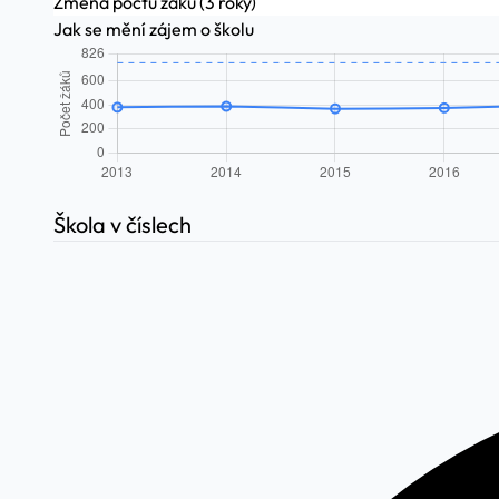
Změna počtu žáků (3 roky)
Jak se mění zájem o školu
Škola v číslech