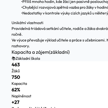
•
Příliš mnoho hodin, kde žáci jen pasivně poslouchaj
•
Chybějící rozvojová zpětná vazba pro žáky v hodin
•
Nedostatky v kontrole výuky cizích jazyků u některý
Unikátní vlastnosti
Pravidelná triádová setkání učitele, rodiče a žáka dvakrá
ročně.
Ve výuce převažuje výklad učitele a práce s učebnicemi.
rozhovory.
Kapacita a zájem
(základní)
📚
Základní škola
463
Žáků
750
Kapacita
62%
Naplněnost
+27