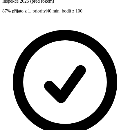
Inspekce
2025
(před rokem)
87%
přijato z 1. priority
|
40
min. bodů z 100