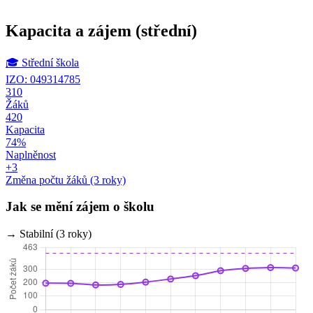
Kapacita a zájem
(střední)
🎓
Střední škola
IZO: 049314785
310
Žáků
420
Kapacita
74%
Naplněnost
+3
Změna počtu žáků (3 roky)
Jak se mění zájem o školu
→ Stabilní (3 roky)