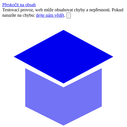
Přeskočit na obsah
Testovací provoz, web může obsahovat chyby a nepřesnosti. Pokud
narazíte na chybu:
dejte nám vědět
.