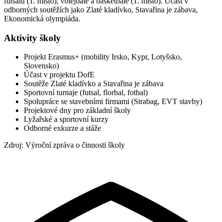
futsalu (1. místo), volejbale a basketbale (1. místo). Účast v
odborných soutěžích jako Zlaté kladívko, Stavařina je zábava,
Ekonomická olympiáda.
Aktivity školy
Projekt Erasmus+ (mobility Irsko, Kypr, Lotyšsko,
Slovensko)
Účast v projektu DofE
Soutěže Zlaté kladívko a Stavařina je zábava
Sportovní turnaje (futsal, florbal, fotbal)
Spolupráce se stavebními firmami (Strabag, EVT stavby)
Projektové dny pro základní školy
Lyžařské a sportovní kurzy
Odborné exkurze a stáže
Zdroj: Výroční zpráva o činnosti školy