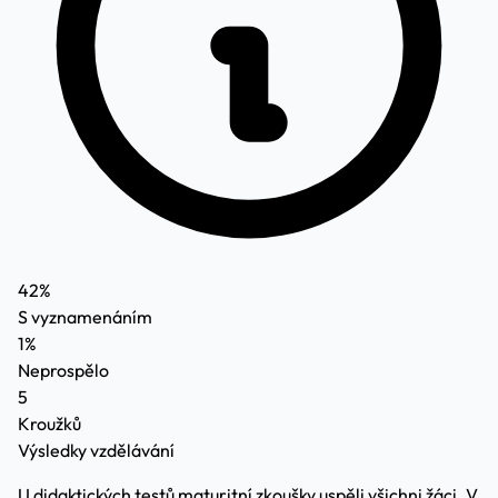
42%
S vyznamenáním
1%
Neprospělo
5
Kroužků
Výsledky vzdělávání
U didaktických testů maturitní zkoušky uspěli všichni žáci. V