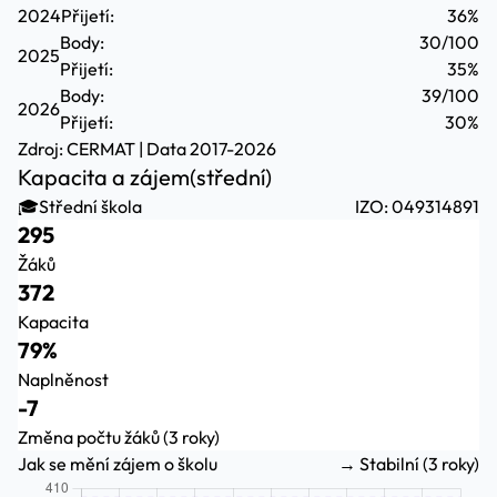
2024
Přijetí:
36%
Body:
30/100
2025
Přijetí:
35%
Body:
39/100
2026
Přijetí:
30%
Zdroj:
CERMAT
| Data 2017-2026
Kapacita a zájem
(střední)
🎓
Střední škola
IZO: 049314891
295
Žáků
372
Kapacita
79%
Naplněnost
-7
Změna počtu žáků (3 roky)
Jak se mění zájem o školu
→ Stabilní (3 roky)