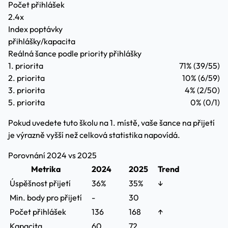
Počet přihlášek
2.4x
Index poptávky
přihlášky/kapacita
Reálná šance podle priority přihlášky
1. priorita
71%
(39/55)
2. priorita
10%
(6/59)
3. priorita
4%
(2/50)
5. priorita
0%
(0/1)
Pokud uvedete tuto školu na 1. místě, vaše šance na přijetí
je výrazně vyšší než celková statistika napovídá.
Porovnání 2024 vs 2025
Metrika
2024
2025
Trend
Úspěšnost přijetí
36%
35%
↓
Min. body pro přijetí
-
30
Počet přihlášek
136
168
↑
Kapacita
60
72