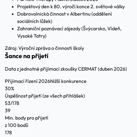
Projektový den k 80. výročí konce 2. světové války
Dobrovolnická činnost v Albertinu (oddělení
sociálních lůžek)
Zahraniční poznávací zájezdy (Švýcarsko, Vídeň,
Vysoké Tatry)
Zdroj: Výroční zpráva o činnosti školy
Šance na přijetí
Data z jednotné přijímací zkoušky CERMAT (duben 2026)
Přijímací řízení 2026
Nižší konkurence
30%
Úspěšnost přijetí
(ze všech přihlášek)
53/178
39
Min. body pro přijetí
z 100 bodů
178