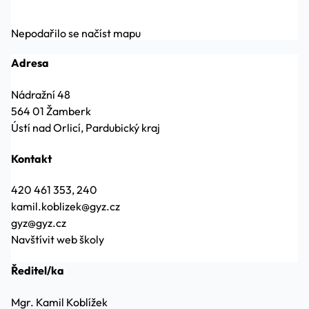
Nepodařilo se načíst mapu
Adresa
Nádražní 48
564 01 Žamberk
Ústí nad Orlicí, Pardubický kraj
Kontakt
420 461 353, 240
kamil.koblizek@gyz.cz
gyz@gyz.cz
Navštívit web školy
Ředitel/ka
Mgr. Kamil Koblížek