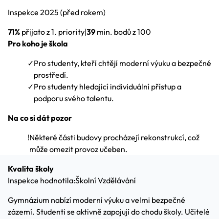
Inspekce
2025
(před rokem)
71%
přijato z 1. priority
|
39
min. bodů z 100
Pro koho je škola
✓
Pro studenty, kteří chtějí moderní výuku a bezpečné
prostředí.
✓
Pro studenty hledající individuální přístup a
podporu svého talentu.
Na co si dát pozor
!
Některé části budovy procházejí rekonstrukcí, což
může omezit provoz učeben.
Kvalita školy
Inspekce hodnotila:
Školní Vzdělávání
Gymnázium nabízí moderní výuku a velmi bezpečné
zázemí. Studenti se aktivně zapojují do chodu školy. Učitelé