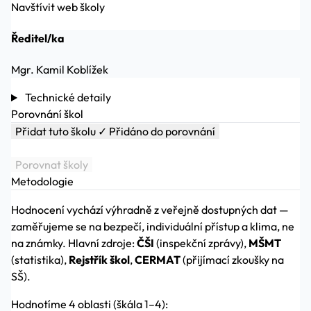
Navštívit web školy
Ředitel/ka
Mgr. Kamil Koblížek
Technické detaily
Porovnání škol
Přidat tuto školu
✓ Přidáno do porovnání
Porovnat školy
Metodologie
Hodnocení vychází výhradně z veřejně dostupných dat —
zaměřujeme se na bezpečí, individuální přístup a klima, ne
na známky. Hlavní zdroje:
ČŠI
(inspekční zprávy),
MŠMT
(statistika),
Rejstřík škol
,
CERMAT
(přijímací zkoušky na
SŠ).
Hodnotíme 4 oblasti (škála 1–4):