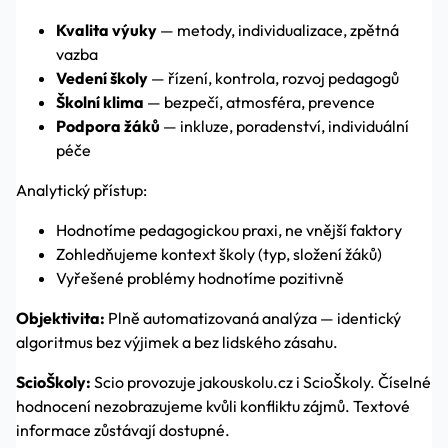
Kvalita výuky
— metody, individualizace, zpětná
vazba
Vedení školy
— řízení, kontrola, rozvoj pedagogů
Školní klima
— bezpečí, atmosféra, prevence
Podpora žáků
— inkluze, poradenství, individuální
péče
Analytický přístup:
Hodnotíme pedagogickou praxi, ne vnější faktory
Zohledňujeme kontext školy (typ, složení žáků)
Vyřešené problémy hodnotíme pozitivně
Objektivita:
Plně automatizovaná analýza — identický
algoritmus bez výjimek a bez lidského zásahu.
ScioŠkoly:
Scio provozuje jakouskolu.cz i ScioŠkoly. Číselné
hodnocení nezobrazujeme kvůli konfliktu zájmů. Textové
informace zůstávají dostupné.