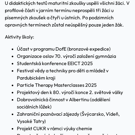
U didaktických testů maturitní zkoušky uspěli všichni žáci. V
profilové části v jarním termínu neprospěli tři žáci u
písemných zkoušek a čtyři u ústních. Po podzimních
opravných termínech zůstal neúspěšný pouze jeden žák.
Aktivity školy:
Účast v programu DofE (bronzové expedice)
Organizace oslav 70. výročí založení gymnázia
Studentská konference EEICT 2025
Festival vědy a techniky pro děti a mládež v
Pardubickém kraji
Particle Therapy Masterclasses 2025
Projektový den k 80. výročí konce 2. světové války
Dobrovolnická činnost v Albertinu (oddělení
sociálních lůžek)
Zahraniční poznávací zájezdy (Švýcarsko, Vídeň,
Vysoké Tatry)
Projekt CUKR v rámci výuky chemie