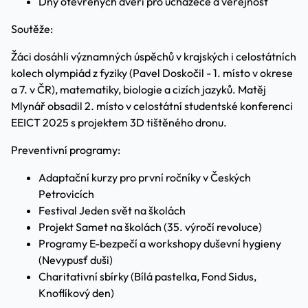
Dny otevřených dveří pro uchazeče a veřejnost
Soutěže:
Žáci dosáhli významných úspěchů v krajských i celostátních
kolech olympiád z fyziky (Pavel Doskočil - 1. místo v okrese
a 7. v ČR), matematiky, biologie a cizích jazyků. Matěj
Mlynář obsadil 2. místo v celostátní studentské konferenci
EEICT 2025 s projektem 3D tištěného dronu.
Preventivní programy:
Adaptační kurzy pro první ročníky v Českých
Petrovicích
Festival Jeden svět na školách
Projekt Samet na školách (35. výročí revoluce)
Programy E-bezpečí a workshopy duševní hygieny
(Nevypusť duši)
Charitativní sbírky (Bílá pastelka, Fond Sidus,
Knoflíkový den)