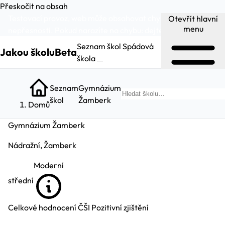
Přeskočit na obsah
Testovací provoz, web může obsahovat chyby a
Otevřít hlavní
menu
nepřesnosti. Pokud narazíte na chybu:
dejte nám vědět
.
Seznam škol
Spádová
Jakou školu
Beta
škola
Seznam
Gymnázium
Hl
škol
Žamberk
Domů
Gymnázium Žamberk
Nádražní, Žamberk
Moderní
střední
Celkové hodnocení ČŠI
Pozitivní zjištění