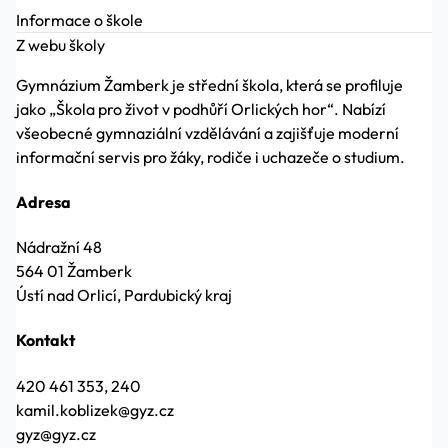
Informace o škole
Z webu školy
Gymnázium Žamberk je střední škola, která se profiluje
jako „Škola pro život v podhůří Orlických hor“. Nabízí
všeobecné gymnaziální vzdělávání a zajišťuje moderní
informační servis pro žáky, rodiče i uchazeče o studium.
Adresa
Nádražní 48
564 01 Žamberk
Ústí nad Orlicí, Pardubický kraj
Kontakt
420 461 353, 240
kamil.koblizek@gyz.cz
gyz@gyz.cz