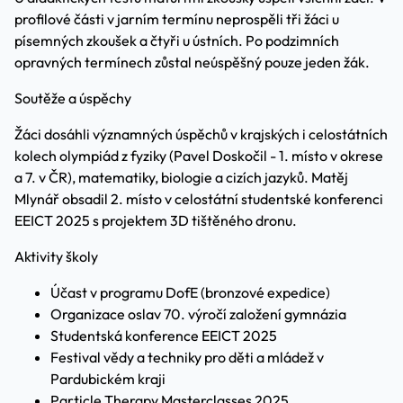
profilové části v jarním termínu neprospěli tři žáci u
písemných zkoušek a čtyři u ústních. Po podzimních
opravných termínech zůstal neúspěšný pouze jeden žák.
Soutěže a úspěchy
Žáci dosáhli významných úspěchů v krajských i celostátních
kolech olympiád z fyziky (Pavel Doskočil - 1. místo v okrese
a 7. v ČR), matematiky, biologie a cizích jazyků. Matěj
Mlynář obsadil 2. místo v celostátní studentské konferenci
EEICT 2025 s projektem 3D tištěného dronu.
Aktivity školy
Účast v programu DofE (bronzové expedice)
Organizace oslav 70. výročí založení gymnázia
Studentská konference EEICT 2025
Festival vědy a techniky pro děti a mládež v
Pardubickém kraji
Particle Therapy Masterclasses 2025