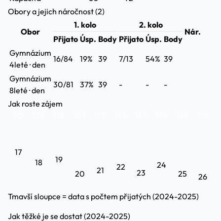
Obory a jejich náročnost (2)
1. kolo
2. kolo
Obor
Nár.
Přijato
Úsp.
Body
Přijato
Úsp.
Body
Gymnázium
16/84
19%
39
7/13
54%
39
4leté · den
Gymnázium
30/81
37%
39
-
-
-
8leté · den
Jak roste zájem
90
128
116
169
155
144
164
136
168
178
17
19
18
24
22
21
23
20
25
26
Tmavší sloupce = data s počtem přijatých (2024-2025)
Jak těžké je se dostat (2024-2025)