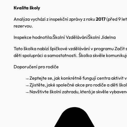
Kvalita školy
Analýza vychází z inspekční zprávy z roku
2017
(před 9 le
rezervou.
Inspekce hodnotila:
Školní Vzdělávání
Školní Jídelna
Tato školka nabízí špičkové vzdělávání v programu Začít sp
děti spolupráci a samostatnosti. Školka skvěle komunikuje
Doporučení pro rodiče
→
Zeptejte se, jak konkrétně fungují centra aktivi
→
Zjistěte, jaké společné akce pro rodiče a děti šk
→
Navštivte školní zahradu, která je skvěle vybavená