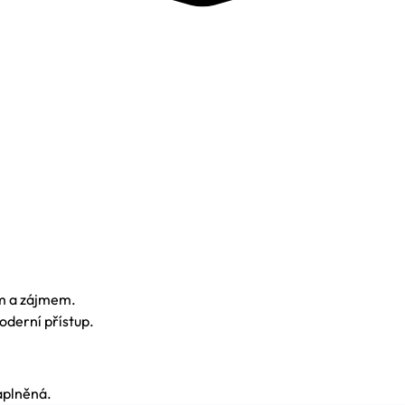
em a zájmem.
moderní přístup.
naplněná.