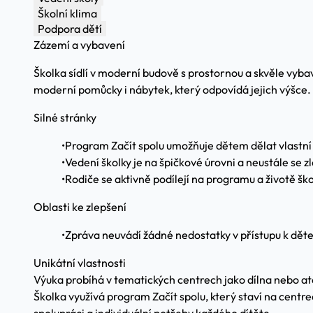
Školní klima
Podpora dětí
Zázemí a vybavení
Školka sídlí v moderní budově s prostornou a skvěle vybav
moderní pomůcky i nábytek, který odpovídá jejich výšce.
Silné stránky
•
Program Začít spolu umožňuje dětem dělat vlastní
•
Vedení školky je na špičkové úrovni a neustále se z
•
Rodiče se aktivně podílejí na programu a životě ško
Oblasti ke zlepšení
•
Zpráva neuvádí žádné nedostatky v přístupu k dět
Unikátní vlastnosti
Výuka probíhá v tematických centrech jako dílna nebo ate
Školka využívá program Začít spolu, který staví na centr