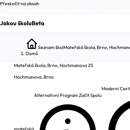
Přeskočit na obsah
Testovací provoz, web může obsahovat chyby a nepřesnosti. 
Jakou školu
Beta
Seznam škol
Mateřská škola, Brno, Hochman
Domů
Mateřská škola, Brno, Hochmanova 25
Hochmanova, Brno
Moderní Cerif
Alternativní Program Začít Spolu
mateřská