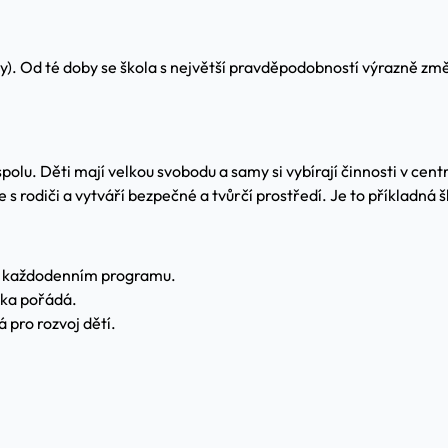
ty). Od té doby se škola s největší pravděpodobností výrazně z
olu. Děti mají velkou svobodu a samy si vybírají činnosti v centr
 s rodiči a vytváří bezpečné a tvůrčí prostředí. Je to příkladná 
t v každodenním programu.
olka pořádá.
 pro rozvoj dětí.