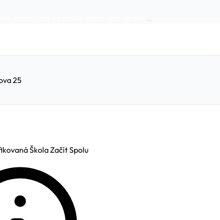
Pokud narazíte na chybu:
dejte nám vědět
.
ova 25
ikovaná Škola Začít Spolu