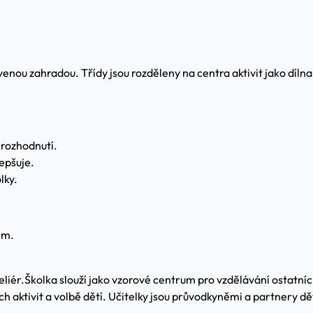
enou zahradou. Třídy jsou rozděleny na centra aktivit jako dílna,
 rozhodnutí.
lepšuje.
lky.
em.
liér.
Školka slouží jako vzorové centrum pro vzdělávání ostatních
ech aktivit a volbě dětí. Učitelky jsou průvodkyněmi a partnery 