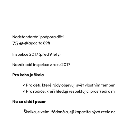
Nadstandardní podpora dětí
75
Kapacita
89%
dětí
Inspekce
2017
(před 9 lety)
Na základě inspekce z roku 2017
Pro koho je škola
✓
Pro děti, které rády objevují svět vlastním temp
✓
Pro rodiče, kteří hledají respektující prostředí a 
Na co si dát pozor
!
Školka je velmi žádaná a její kapacita bývá zcela 