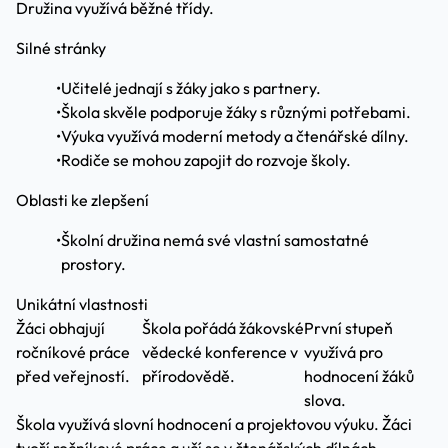
Družina využívá běžné třídy.
Silné stránky
•
Učitelé jednají s žáky jako s partnery.
•
Škola skvěle podporuje žáky s různými potřebami.
•
Výuka využívá moderní metody a čtenářské dílny.
•
Rodiče se mohou zapojit do rozvoje školy.
Oblasti ke zlepšení
•
Školní družina nemá své vlastní samostatné
prostory.
Unikátní vlastnosti
Žáci obhajují
Škola pořádá žákovské
První stupeň
ročníkové práce
vědecké konference v
využívá pro
před veřejností.
přírodovědě.
hodnocení žáků
slova.
Škola využívá slovní hodnocení a projektovou výuku. Žáci