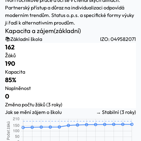
tvoří ročníkové práce a učí se v čtenářských dílnách.
Partnerský přístup a důraz na individualizaci odpovídá
moderním trendům. Status o.p.s. a specifické formy výuky
ji řadí k alternativním proudům.
Kapacita a zájem
(základní)
📚
Základní škola
IZO: 049582071
162
Žáků
190
Kapacita
85%
Naplněnost
0
Změna počtu žáků (3 roky)
Jak se mění zájem o školu
→ Stabilní (3 roky)