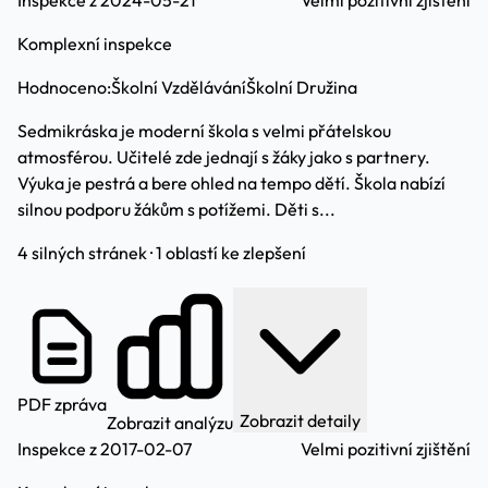
Inspekce z 2024-05-21
Velmi pozitivní zjištění
Komplexní inspekce
Hodnoceno:
Školní Vzdělávání
Školní Družina
Sedmikráska je moderní škola s velmi přátelskou
atmosférou. Učitelé zde jednají s žáky jako s partnery.
Výuka je pestrá a bere ohled na tempo dětí. Škola nabízí
silnou podporu žákům s potížemi. Děti s...
4 silných stránek · 1 oblastí ke zlepšení
PDF zpráva
Zobrazit detaily
Zobrazit analýzu
Inspekce z 2017-02-07
Velmi pozitivní zjištění