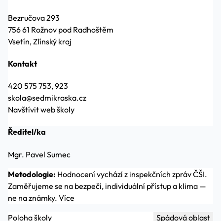
Bezručova 293
756 61 Rožnov pod Radhoštěm
Vsetín, Zlínský kraj
Kontakt
420 575 753, 923
skola@sedmikraska.cz
Navštívit web školy
Ředitel/ka
Mgr. Pavel Sumec
Metodologie:
Hodnocení vychází z inspekčních zpráv ČŠI.
Zaměřujeme se na bezpečí, individuální přístup a klima —
ne na známky.
Více
Poloha školy
Spádová oblast