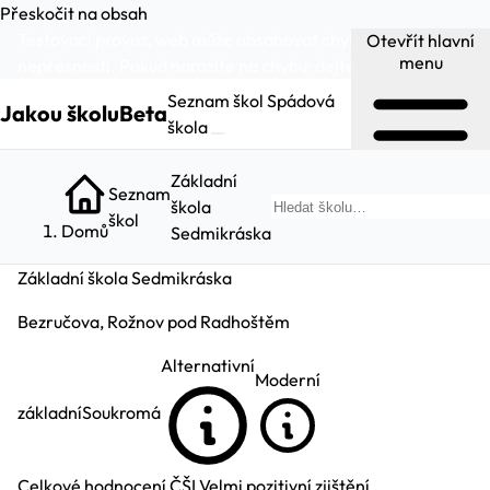
Přeskočit na obsah
Testovací provoz, web může obsahovat chyby a
Otevřít hlavní
menu
nepřesnosti. Pokud narazíte na chybu:
dejte nám vědět
.
Seznam škol
Spádová
Jakou školu
Beta
škola
Základní
Seznam
škola
H
škol
Domů
Sedmikráska
Základní škola Sedmikráska
Bezručova, Rožnov pod Radhoštěm
Alternativní
Moderní
základní
Soukromá
Celkové hodnocení ČŠI
Velmi pozitivní zjištění