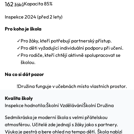
162
Kapacita
85%
žáků
Inspekce
2024
(před 2 lety)
Pro koho je škola
✓
Pro žáky, kteří potřebují partnerský přístup.
✓
Pro děti vyžadující individuální podporu při učení.
✓
Pro rodiče, kteří chtějí aktivně spolupracovat se
školou.
Na co si dát pozor
!
Družina funguje v učebnách místo vlastních prostor.
Kvalita školy
Inspekce hodnotila:
Školní Vzdělávání
Školní Družina
Sedmikráska je moderní škola s velmi přátelskou
atmosférou. Učitelé zde jednají s žáky jako s partnery.
Výuka je pestrá a bere ohled na tempo dětí. Škola nabízí