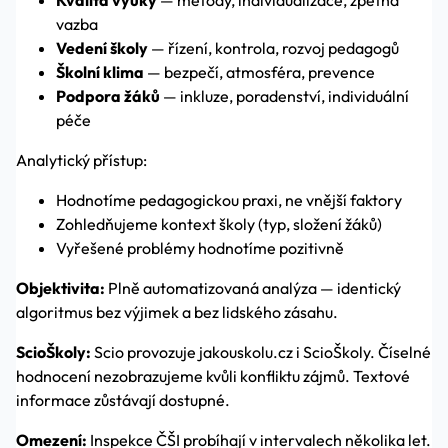
Kvalita výuky
— metody, individualizace, zpětná
vazba
Vedení školy
— řízení, kontrola, rozvoj pedagogů
Školní klima
— bezpečí, atmosféra, prevence
Podpora žáků
— inkluze, poradenství, individuální
péče
Analytický přístup:
Hodnotíme pedagogickou praxi, ne vnější faktory
Zohledňujeme kontext školy (typ, složení žáků)
Vyřešené problémy hodnotíme pozitivně
Objektivita:
Plně automatizovaná analýza — identický
algoritmus bez výjimek a bez lidského zásahu.
ScioŠkoly:
Scio provozuje jakouskolu.cz i ScioŠkoly. Číselné
hodnocení nezobrazujeme kvůli konfliktu zájmů. Textové
informace zůstávají dostupné.
Omezení:
Inspekce ČŠI probíhají v intervalech několika let.