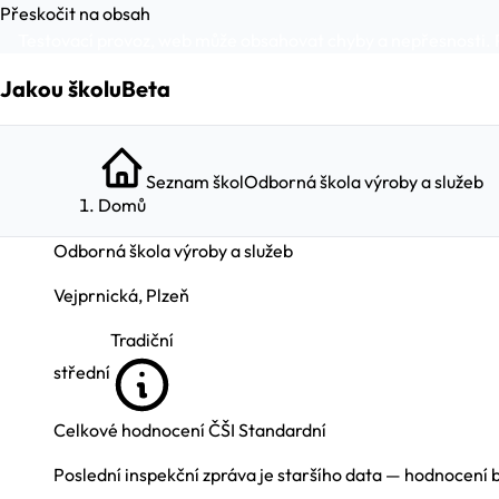
Přeskočit na obsah
Testovací provoz, web může obsahovat chyby a nepřesnosti. 
Jakou školu
Beta
Seznam škol
Odborná škola výroby a služeb
Domů
Odborná škola výroby a služeb
Vejprnická, Plzeň
Tradiční
střední
Celkové hodnocení ČŠI
Standardní
Poslední inspekční zpráva je staršího data — hodnocení 