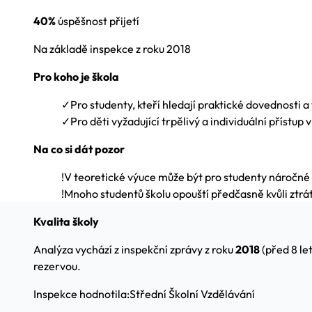
40%
úspěšnost přijetí
Na základě inspekce z roku 2018
Pro koho je škola
✓
Pro studenty, kteří hledají praktické dovednosti a v
✓
Pro děti vyžadující trpělivý a individuální přístup 
Na co si dát pozor
!
V teoretické výuce může být pro studenty náročné
!
Mnoho studentů školu opouští předčasně kvůli ztrá
Kvalita školy
Analýza vychází z inspekční zprávy z roku
2018
(před 8 le
rezervou.
Inspekce hodnotila:
Střední Školní Vzdělávání