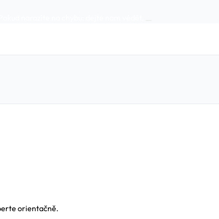
Pokud narazíte na chybu:
dejte nám vědět
.
berte orientačně.