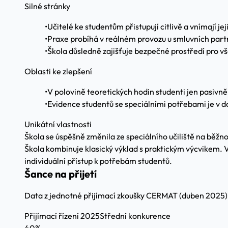
Silné stránky
•
Učitelé ke studentům přistupují citlivě a vnímají je
•
Praxe probíhá v reálném provozu u smluvních part
•
Škola důsledně zajišťuje bezpečné prostředí pro v
Oblasti ke zlepšení
•
V polovině teoretických hodin studenti jen pasivně
•
Evidence studentů se speciálními potřebami je v
Unikátní vlastnosti
Škola se úspěšně změnila ze speciálního učiliště na běžno
Škola kombinuje klasický výklad s praktickým výcvikem. V
individuální přístup k potřebám studentů.
Šance na přijetí
Data z jednotné přijímací zkoušky CERMAT (duben 2025)
Přijímací řízení 2025
Střední konkurence