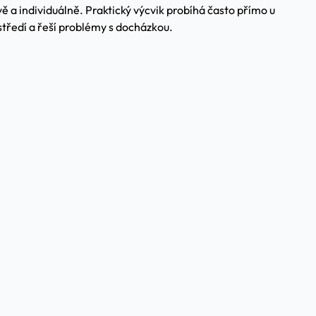
vě a individuálně. Praktický výcvik probíhá často přímo u
středí a řeší problémy s docházkou.