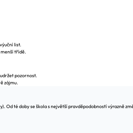
ýuční list.
v menší třídě.
 udržet pozornost.
tě zájmu.
ty). Od té doby se škola s největší pravděpodobností výrazně z