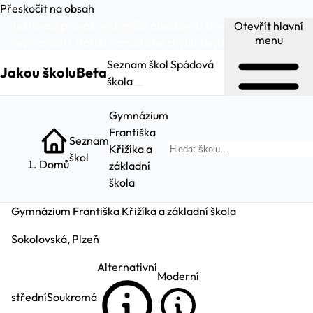
Přeskočit na obsah
Testovací provoz, web může obsahovat chyby a
Otevřít hlavní
menu
nepřesnosti. Pokud narazíte na chybu:
dejte nám vědět
.
Seznam škol
Spádová
Jakou školu
Beta
škola
Gymnázium
Františka
Seznam
Křižíka a
Hl
škol
Domů
základní
škola
Gymnázium Františka Křižíka a základní škola
Sokolovská, Plzeň
Alternativní
Moderní
střední
Soukromá