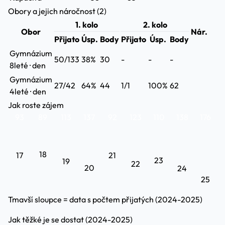
Obory a jejich náročnost (2)
1. kolo
2. kolo
Obor
Nár.
Přijato
Úsp.
Body
Přijato
Úsp.
Body
Gymnázium
50/133
38%
30
-
-
-
8leté · den
Gymnázium
27/42
64%
44
1/1
100%
62
4leté · den
Jak roste zájem
93
89
113
137
92
123
110
138
176
18
17
21
23
19
22
20
24
25
Tmavší sloupce = data s počtem přijatých (2024-2025)
Jak těžké je se dostat (2024-2025)