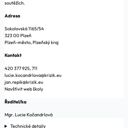
soutěžích.
Adresa
Sokolovská 1165/54
323 00 Plzeň
Plzeň-město, Plzeňský kraj
Kontakt
420 377 925, 711
lucie.kocandrlova@krizik.eu
jan.repik@krizik.eu
Navštívit web školy
Ředitel/ka
Mgr. Lucie Kočandrlová
Technické detaily