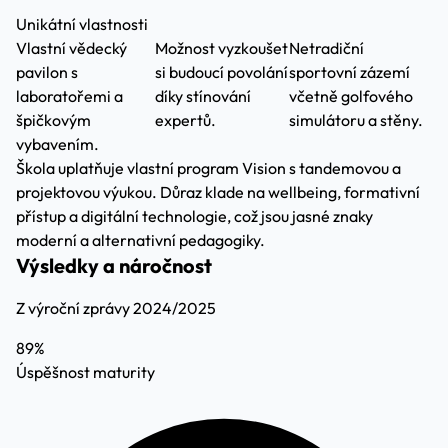
Unikátní vlastnosti
Vlastní vědecký
Možnost vyzkoušet
Netradiční
pavilon s
si budoucí povolání
sportovní zázemí
laboratořemi a
díky stínování
včetně golfového
špičkovým
expertů.
simulátoru a stěny.
vybavením.
Škola uplatňuje vlastní program Vision s tandemovou a
projektovou výukou. Důraz klade na wellbeing, formativní
přístup a digitální technologie, což jsou jasné znaky
moderní a alternativní pedagogiky.
Výsledky a náročnost
Z výroční zprávy 2024/2025
89%
Úspěšnost maturity