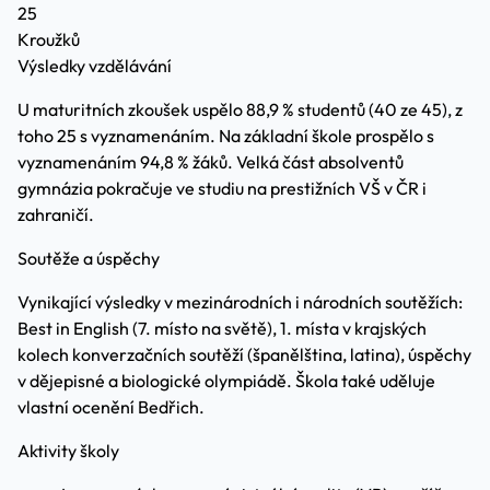
25
Kroužků
Výsledky vzdělávání
U maturitních zkoušek uspělo 88,9 % studentů (40 ze 45), z
toho 25 s vyznamenáním. Na základní škole prospělo s
vyznamenáním 94,8 % žáků. Velká část absolventů
gymnázia pokračuje ve studiu na prestižních VŠ v ČR i
zahraničí.
Soutěže a úspěchy
Vynikající výsledky v mezinárodních i národních soutěžích:
Best in English (7. místo na světě), 1. místa v krajských
kolech konverzačních soutěží (španělština, latina), úspěchy
v dějepisné a biologické olympiádě. Škola také uděluje
vlastní ocenění Bedřich.
Aktivity školy