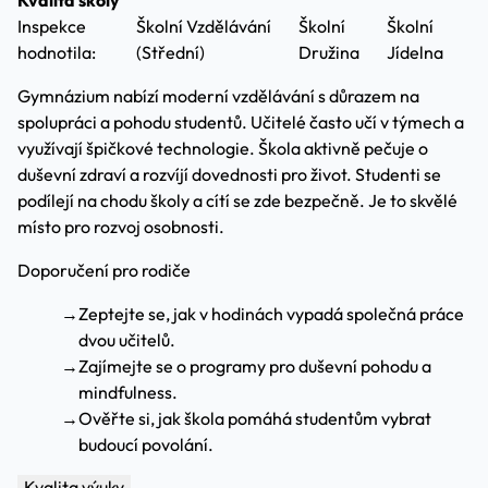
Kvalita školy
Inspekce
Školní Vzdělávání
Školní
Školní
hodnotila:
(Střední)
Družina
Jídelna
Gymnázium nabízí moderní vzdělávání s důrazem na
spolupráci a pohodu studentů. Učitelé často učí v týmech a
využívají špičkové technologie. Škola aktivně pečuje o
duševní zdraví a rozvíjí dovednosti pro život. Studenti se
podílejí na chodu školy a cítí se zde bezpečně. Je to skvělé
místo pro rozvoj osobnosti.
Doporučení pro rodiče
→
Zeptejte se, jak v hodinách vypadá společná práce
dvou učitelů.
→
Zajímejte se o programy pro duševní pohodu a
mindfulness.
→
Ověřte si, jak škola pomáhá studentům vybrat
budoucí povolání.
Kvalita výuky