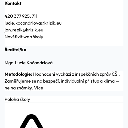
Kontakt
420 377 925, 711
lucie.kocandrlova@krizik.eu
jan.repik@krizik.eu
Navštívit web školy
Ředitel/ka
Mgr. Lucie Kočandrlová
Metodologie:
Hodnocení vychází z inspekčních zpráv ČŠI.
Zaměřujeme se na bezpečí, individuální přístup a klima —
ne na známky.
Více
Poloha školy