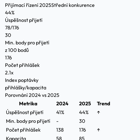
Přijímací řízení 2025
Střední konkurence
44%
Úspěšnost přijetí
78/176
30
Min. body pro přijetí
z 100 bodů
176
Počet přihlášek
2.1x
Index poptávky
přihlášky/kapacita
Porovnání 2024 vs 2025
Metrika
2024
2025
Trend
Úspěšnost přijetí
41%
44%
↑
Min. body pro přijetí
-
30
Počet přihlášek
138
176
↑
Kapacita
58
85