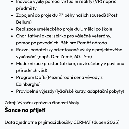
Inovace výuky pomocí virtuální reality (VR) napříč
předměty
Zapojení do projektu Příběhy našich sousedů (Post
Bellum)
Realizace uměleckého projektu Umělci po škole
Charitativní akce: sbírka pro válečné veterány,
pomoc po povodních, Běh pro Paměť národa
Rozvoj badatelsky orientované výuky a projektového
vyučování (např. Den Země, 60. léta)
Modernizace prostor (atrium, nové učebny v pavilonu
přírodních věd)
Program DofE (Mezinárodní cena vévody z
Edinburghu)
Pravidelné výjezdy (lyžařské kurzy, adaptační pobyty)
Zdroj: Výroční zpráva o činnosti školy
Šance na přijetí
Data z jednotné přijímací zkoušky CERMAT (duben 2025)