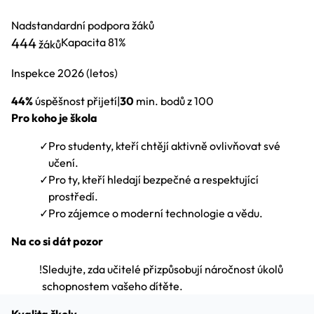
Nadstandardní podpora žáků
444
Kapacita
81%
žáků
Inspekce
2026
(letos)
44%
úspěšnost přijetí
|
30
min. bodů z 100
Pro koho je škola
✓
Pro studenty, kteří chtějí aktivně ovlivňovat své
učení.
✓
Pro ty, kteří hledají bezpečné a respektující
prostředí.
✓
Pro zájemce o moderní technologie a vědu.
Na co si dát pozor
!
Sledujte, zda učitelé přizpůsobují náročnost úkolů
schopnostem vašeho dítěte.