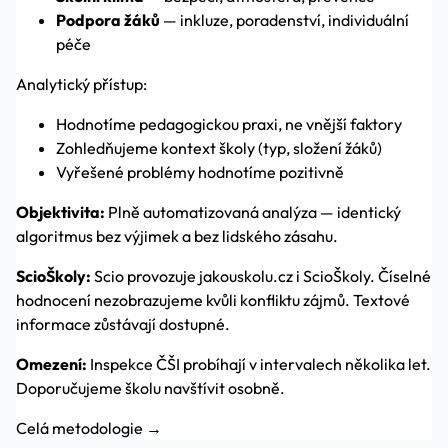
Podpora žáků
— inkluze, poradenství, individuální
péče
Analytický přístup:
Hodnotíme pedagogickou praxi, ne vnější faktory
Zohledňujeme kontext školy (typ, složení žáků)
Vyřešené problémy hodnotíme pozitivně
Objektivita:
Plně automatizovaná analýza — identický
algoritmus bez výjimek a bez lidského zásahu.
ScioŠkoly:
Scio provozuje jakouskolu.cz i ScioŠkoly. Číselné
hodnocení nezobrazujeme kvůli konfliktu zájmů. Textové
informace zůstávají dostupné.
Omezení:
Inspekce ČŠI probíhají v intervalech několika let.
Doporučujeme školu navštívit osobně.
Celá metodologie →