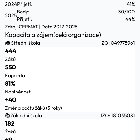
2024
Přijetí:
41%
Body:
30/100
2025
Přijetí:
44%
Zdroj:
CERMAT
| Data 2017-2025
Kapacita a zájem
(celá organizace)
🎓
Střední škola
IZO: 049775961
444
Žáků
550
Kapacita
81%
Naplněnost
+40
Změna počtu žáků (3 roky)
📚
Základní škola
IZO: 181035081
182
Žáků
+9