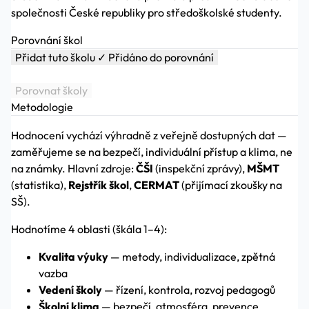
společnosti České republiky pro středoškolské studenty.
Porovnání škol
Přidat tuto školu
✓ Přidáno do porovnání
Porovnat školy
Metodologie
Hodnocení vychází výhradně z veřejně dostupných dat —
zaměřujeme se na bezpečí, individuální přístup a klima, ne
na známky. Hlavní zdroje:
ČŠI
(inspekční zprávy),
MŠMT
(statistika),
Rejstřík škol
,
CERMAT
(přijímací zkoušky na
SŠ).
Hodnotíme 4 oblasti (škála 1–4):
Kvalita výuky
— metody, individualizace, zpětná
vazba
Vedení školy
— řízení, kontrola, rozvoj pedagogů
Školní klima
— bezpečí, atmosféra, prevence