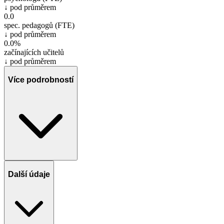
↓ pod průměrem
0.0
spec. pedagogů (FTE)
↓ pod průměrem
0.0%
začínajících učitelů
↓ pod průměrem
Více podrobností
Další údaje