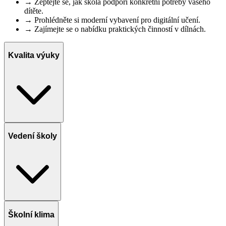
→
Zeptejte se, jak škola podpoří konkrétní potřeby vašeho
dítěte.
→
Prohlédněte si moderní vybavení pro digitální učení.
→
Zajímejte se o nabídku praktických činností v dílnách.
Kvalita výuky
Vedení školy
Školní klima