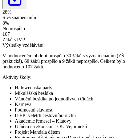
28%
S vyznamenáním
8%
Neprospělo
107
Žáků s IVP
Výsledky vzdělávání:
V hodnoceném období prospělo 30 žáků s vyznamenáním (ZŠ
praktická), 68 žáků prospělo a 9 žáků neprospělo. Celkem bylo
hodnoceno 107 žáků.
Aktivity školy:
Haloweenská párty
Mikulášská besídka
Vánoční besídka po jednotlivých třídách
Karneval
Podmostní slavnost
ITEP- veletrh cestovního ruchu
Akademie řemesel – Klatovy
Učněm na zkoušku – OU Vejprnická
Projekt Mandala dětem
Environmentální výchova (Den stromů, Lesní den)