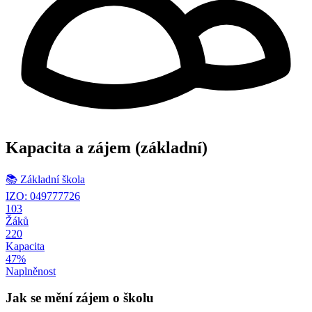
Kapacita a zájem
(základní)
📚
Základní škola
IZO: 049777726
103
Žáků
220
Kapacita
47%
Naplněnost
Jak se mění zájem o školu