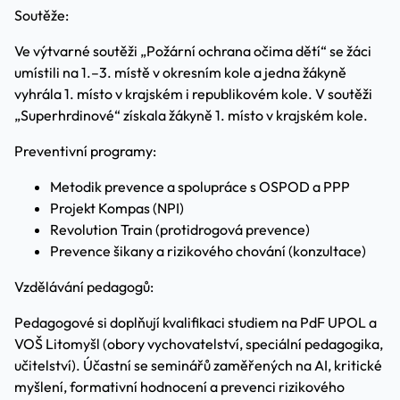
Soutěže:
Ve výtvarné soutěži „Požární ochrana očima dětí“ se žáci
umístili na 1.–3. místě v okresním kole a jedna žákyně
vyhrála 1. místo v krajském i republikovém kole. V soutěži
„Superhrdinové“ získala žákyně 1. místo v krajském kole.
Preventivní programy:
Metodik prevence a spolupráce s OSPOD a PPP
Projekt Kompas (NPI)
Revolution Train (protidrogová prevence)
Prevence šikany a rizikového chování (konzultace)
Vzdělávání pedagogů:
Pedagogové si doplňují kvalifikaci studiem na PdF UPOL a
VOŠ Litomyšl (obory vychovatelství, speciální pedagogika,
učitelství). Účastní se seminářů zaměřených na AI, kritické
myšlení, formativní hodnocení a prevenci rizikového