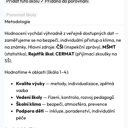
Přidat tuto školu
✓ Přidáno do porovnání
Porovnat školy
Metodologie
Hodnocení vychází výhradně z veřejně dostupných dat —
zaměřujeme se na bezpečí, individuální přístup a klima, ne
na známky. Hlavní zdroje:
ČŠI
(inspekční zprávy),
MŠMT
(statistika),
Rejstřík škol
,
CERMAT
(přijímací zkoušky na
SŠ).
Hodnotíme 4 oblasti (škála 1–4):
Kvalita výuky
— metody, individualizace, zpětná
vazba
Vedení školy
— řízení, kontrola, rozvoj pedagogů
Školní klima
— bezpečí, atmosféra, prevence
Podpora dětí
— inkluze, poradenství, individuální
péče