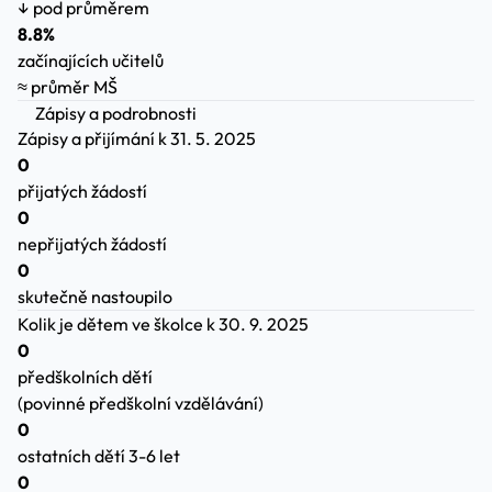
↓ pod průměrem
8.8%
začínajících učitelů
≈ průměr MŠ
Zápisy a podrobnosti
Zápisy a přijímání
k 31. 5. 2025
0
přijatých žádostí
0
nepřijatých žádostí
0
skutečně nastoupilo
Kolik je dětem ve školce
k 30. 9. 2025
0
předškolních dětí
(povinné předškolní vzdělávání)
0
ostatních dětí 3-6 let
0