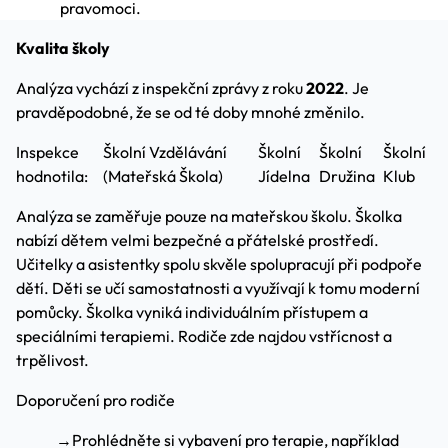
pravomoci.
Kvalita školy
Analýza vychází z inspekční zprávy z roku
2022
. Je
pravděpodobné, že se od té doby mnohé změnilo.
Inspekce
Školní Vzdělávání
Školní
Školní
Školní
hodnotila:
(Mateřská Škola)
Jídelna
Družina
Klub
Analýza se zaměřuje pouze na mateřskou školu. Školka
nabízí dětem velmi bezpečné a přátelské prostředí.
Učitelky a asistentky spolu skvěle spolupracují při podpoře
dětí. Děti se učí samostatnosti a využívají k tomu moderní
pomůcky. Školka vyniká individuálním přístupem a
speciálními terapiemi. Rodiče zde najdou vstřícnost a
trpělivost.
Doporučení pro rodiče
→
Prohlédněte si vybavení pro terapie, například