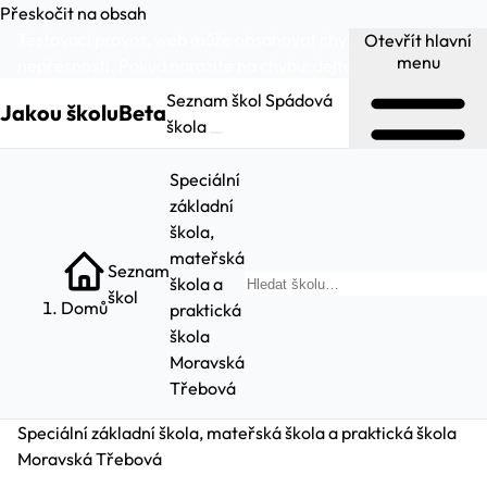
Přeskočit na obsah
Testovací provoz, web může obsahovat chyby a
Otevřít hlavní
menu
nepřesnosti. Pokud narazíte na chybu:
dejte nám vědět
.
Seznam škol
Spádová
Jakou školu
Beta
škola
Speciální
základní
škola,
mateřská
Seznam
škola a
Hled
škol
Domů
praktická
škola
Moravská
Třebová
Speciální základní škola, mateřská škola a praktická škola
Moravská Třebová