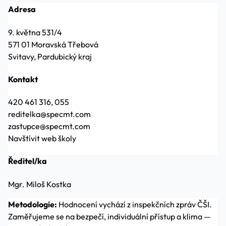
Adresa
9. května 531/4
571 01 Moravská Třebová
Svitavy, Pardubický kraj
Kontakt
420 461 316, 055
reditelka@specmt.com
zastupce@specmt.com
Navštívit web školy
Ředitel/ka
Mgr. Miloš Kostka
Metodologie:
Hodnocení vychází z inspekčních zpráv ČŠI.
Zaměřujeme se na bezpečí, individuální přístup a klima —