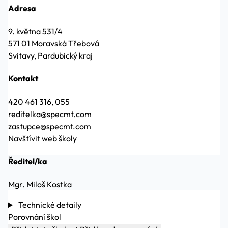
Adresa
9. května 531/4
571 01 Moravská Třebová
Svitavy, Pardubický kraj
Kontakt
420 461 316, 055
reditelka@specmt.com
zastupce@specmt.com
Navštívit web školy
Ředitel/ka
Mgr. Miloš Kostka
Technické detaily
Porovnání škol