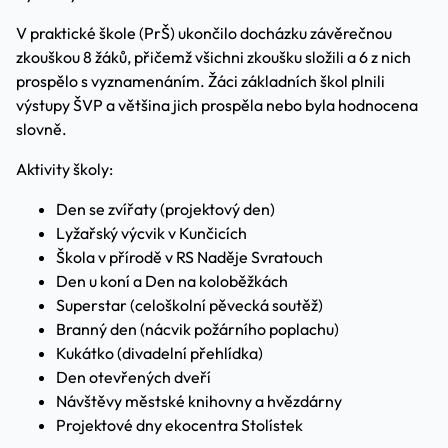
V praktické škole (PrŠ) ukončilo docházku závěrečnou
zkouškou 8 žáků, přičemž všichni zkoušku složili a 6 z nich
prospělo s vyznamenáním. Žáci základních škol plnili
výstupy ŠVP a většina jich prospěla nebo byla hodnocena
slovně.
Aktivity školy:
Den se zvířaty (projektový den)
Lyžařský výcvik v Kunčicích
Škola v přírodě v RS Naděje Svratouch
Den u koní a Den na koloběžkách
Superstar (celoškolní pěvecká soutěž)
Branný den (nácvik požárního poplachu)
Kukátko (divadelní přehlídka)
Den otevřených dveří
Návštěvy městské knihovny a hvězdárny
Projektové dny ekocentra Stolístek