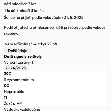
dětí mladších 3 let
Má děti mladší 3 let
Ne
Šance na přijetí podle věku
zápis k 31. 5. 2025
Podíl přijatých z přihlášených dětí při zápisu, podle věkové
skupiny.
Nepředškolní (3-4 roky)
33.3%
Další údaje
Další signály ze školy
Výroční zprávy (1)
2024/2025
39%
S vyznamenáním
0%
Neprospělo
11
Žáků s IVP
Výsledky vzdělávání: