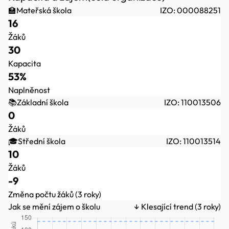
🏫
Mateřská škola
IZO: 000088251
16
Žáků
30
Kapacita
53%
Naplněnost
📚
Základní škola
IZO: 110013506
0
Žáků
🎓
Střední škola
IZO: 110013514
10
Žáků
-9
Změna počtu žáků (3 roky)
Jak se mění zájem o školu
↓ Klesající trend (3 roky)