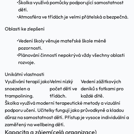
•
Školka využívá pomůcky podporující samostatnost
dětí.
•
Atmosféra ve třídách je velmi přátelská a bezpečná.
Oblasti ke zlepšení
•
Vedení školy věnuje mateřské škole méně
pozornosti.
•
Plánování činností nepokrývá vždy všechny oblasti
rozvoje.
Unikátní vlastnosti
Využívání terapií jako
Velmi nízký
Vedení zážitkových
snoezelen a
počet dětí ve
deníků s fotkami pro
trampolining.
třídách.
každé dítě.
Školka využívá moderní terapeutické metody a vizuální
podporu učení. Učitelky fungují jako průvodkyně a kladou
důraz na samostatnost dětí. Přístup je vysoce individuální a
zaměřený na wellbeing dětí.
Kapacita a zájem
(celá organizace)