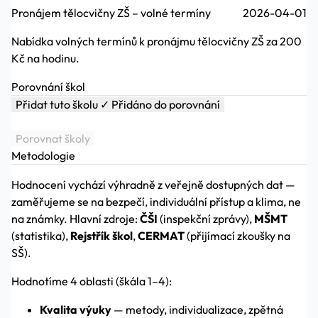
Pronájem tělocvičny ZŠ – volné termíny
2026-04-01
Nabídka volných termínů k pronájmu tělocvičny ZŠ za 200
Kč na hodinu.
Porovnání škol
Přidat tuto školu
✓ Přidáno do porovnání
Porovnat školy
Metodologie
Hodnocení vychází výhradně z veřejně dostupných dat —
zaměřujeme se na bezpečí, individuální přístup a klima, ne
na známky. Hlavní zdroje:
ČŠI
(inspekční zprávy),
MŠMT
(statistika),
Rejstřík škol
,
CERMAT
(přijímací zkoušky na
SŠ).
Hodnotíme 4 oblasti (škála 1–4):
Kvalita výuky
— metody, individualizace, zpětná