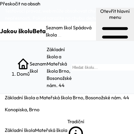
Přeskočit na obsah
Testovací provoz, web může obsahovat chyby a
Otevřít hlavní
menu
nepřesnosti. Pokud narazíte na chybu:
dejte nám vědět
.
Seznam škol
Spádová
Jakou školu
Beta
škola
Základní
škola a
Seznam
Mateřská
Hl
škol
škola Brno,
Domů
Bosonožské
nám. 44
Základní škola a Mateřská škola Brno, Bosonožské nám. 44
Konopiska, Brno
Tradiční
Základní škola
Mateřská škola