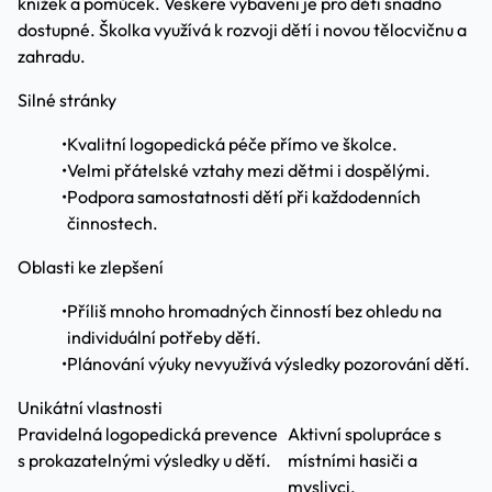
knížek a pomůcek. Veškeré vybavení je pro děti snadno
dostupné. Školka využívá k rozvoji dětí i novou tělocvičnu a
zahradu.
Silné stránky
•
Kvalitní logopedická péče přímo ve školce.
•
Velmi přátelské vztahy mezi dětmi i dospělými.
•
Podpora samostatnosti dětí při každodenních
činnostech.
Oblasti ke zlepšení
•
Příliš mnoho hromadných činností bez ohledu na
individuální potřeby dětí.
•
Plánování výuky nevyužívá výsledky pozorování dětí.
Unikátní vlastnosti
Pravidelná logopedická prevence
Aktivní spolupráce s
s prokazatelnými výsledky u dětí.
místními hasiči a
myslivci.