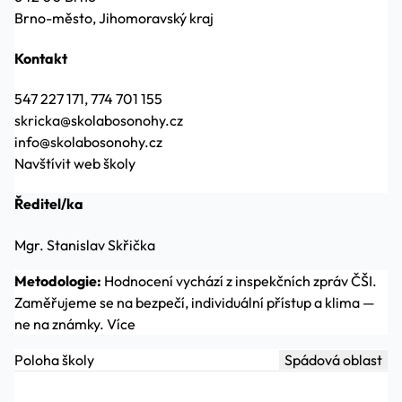
Brno-město, Jihomoravský kraj
Kontakt
547 227 171, 774 701 155
skricka@skolabosonohy.cz
info@skolabosonohy.cz
Navštívit web školy
Ředitel/ka
Mgr. Stanislav Skřička
Metodologie:
Hodnocení vychází z inspekčních zpráv ČŠI.
Zaměřujeme se na bezpečí, individuální přístup a klima —
ne na známky.
Více
Poloha školy
Spádová oblast