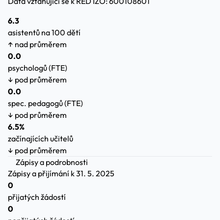
Data vztahující se k RED IZO: 600108601
6.3
asistentů na 100 dětí
↑ nad průměrem
0.0
psychologů (FTE)
↓ pod průměrem
0.0
spec. pedagogů (FTE)
↓ pod průměrem
6.5%
začínajících učitelů
↓ pod průměrem
Zápisy a podrobnosti
Zápisy a přijímání
k 31. 5. 2025
0
přijatých žádostí
0