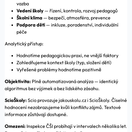
vazba
Vedení školy
— řízení, kontrola, rozvoj pedagogů
Školní klima
— bezpečí, atmosféra, prevence
Podpora dětí
— inkluze, poradenství, individuální
péče
Analytický přístup:
Hodnotíme pedagogickou praxi, ne vnější faktory
Zohledňujeme kontext školy (typ, složení dětí)
Vyřešené problémy hodnotíme pozitivně
Objektivita:
Plně automatizovaná analýza — identický
algoritmus bez výjimek a bez lidského zásahu.
ScioŠkoly:
Scio provozuje jakouskolu.cz i ScioŠkoly. Číselné
hodnocení nezobrazujeme kvůli konfliktu zájmů. Textové
informace zůstávají dostupné.
Omezení:
Inspekce ČŠI probíhají v intervalech několika let.