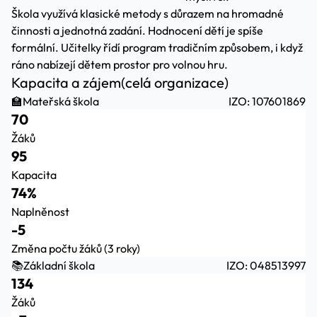
Škola využívá klasické metody s důrazem na hromadné
činnosti a jednotná zadání. Hodnocení dětí je spíše
formální. Učitelky řídí program tradičním způsobem, i když
ráno nabízejí dětem prostor pro volnou hru.
Kapacita a zájem
(celá organizace)
🏫
Mateřská škola
IZO: 107601869
70
Žáků
95
Kapacita
74%
Naplněnost
-5
Změna počtu žáků (3 roky)
📚
Základní škola
IZO: 048513997
134
Žáků