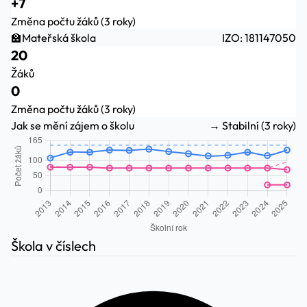
+7
Změna počtu žáků (3 roky)
🏫
Mateřská škola
IZO: 181147050
20
Žáků
0
Změna počtu žáků (3 roky)
Jak se mění zájem o školu
→ Stabilní (3 roky)
Škola v číslech