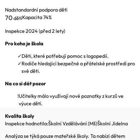
Nadstandardní podpora dětí
70
Kapacita
74%
dětí
Inspekce
2024
(před 2 lety)
Pro koho je škola
✓
Děti, které potřebují pomoc s logopedií.
✓
Rodiče hledající bezpečné a přátelské prostředí pro
své děti.
Na co si dát pozor
!
Učitelky málo využívají nové poznatky z kurzů ve
výuce dětí.
Kvalita školy
Inspekce hodnotila:
Školní Vzdělávání (Mš)
Školní Jídelna
Analýza se týká pouze mateřské školy. Ta nabízí dětem