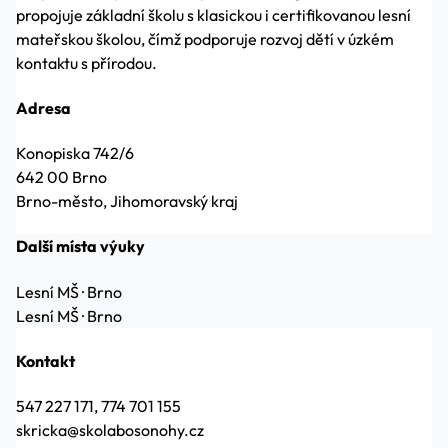
propojuje základní školu s klasickou i certifikovanou lesní
mateřskou školou, čímž podporuje rozvoj dětí v úzkém
kontaktu s přírodou.
Adresa
Konopiska 742/6
642 00 Brno
Brno-město, Jihomoravský kraj
Další místa výuky
Lesní MŠ
·
Brno
Lesní MŠ
·
Brno
Kontakt
547 227 171, 774 701 155
skricka@skolabosonohy.cz