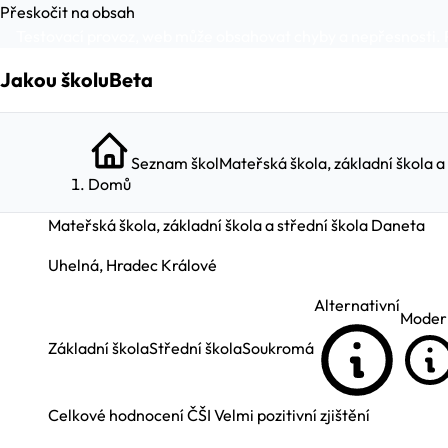
Přeskočit na obsah
Testovací provoz, web může obsahovat chyby a nepřesnosti. 
Jakou školu
Beta
Seznam škol
Mateřská škola, základní škola a
Domů
Mateřská škola, základní škola a střední škola Daneta
Uhelná, Hradec Králové
Alternativní
Moder
Základní škola
Střední škola
Soukromá
Celkové hodnocení ČŠI
Velmi pozitivní zjištění