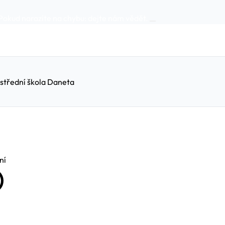
Pokud narazíte na chybu:
dejte nám vědět
.
 střední škola Daneta
ní