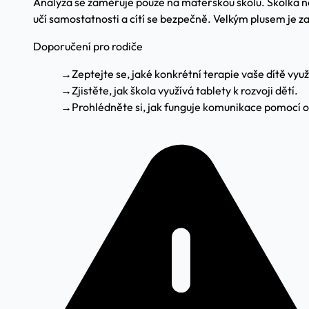
Analýza se zaměřuje pouze na mateřskou školu. Školka n
učí samostatnosti a cítí se bezpečně. Velkým plusem je z
Doporučení pro rodiče
→
Zeptejte se, jaké konkrétní terapie vaše dítě využ
→
Zjistěte, jak škola využívá tablety k rozvoji dětí.
→
Prohlédněte si, jak funguje komunikace pomocí 