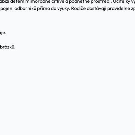
abízí dětem mimořádně citlivé a podnětné prostředí. Učitelky v
apojení odborníků přímo do výuky. Rodiče dostávají pravidelné z
ije.
obrázků.