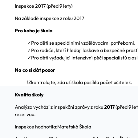
Inspekce
2017
(před 9 lety)
Na základě inspekce z roku 2017
Pro koho je škola
✓
Pro děti se speciálními vzdělávacími potřebami.
✓
Pro rodiče, kteří hledají laskavé a bezpečné prost
✓
Pro děti vyžadující intenzivní péči specialistů a as
Na co si dát pozor
!
Zkontrolujte, zda už škola posílila počet učitelek.
Kvalita školy
Analýza vychází z inspekční zprávy z roku
2017
(před 9 le
rezervou.
Inspekce hodnotila:
Mateřská Škola