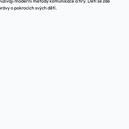
yužívají moderní metody komunikace a hry. Děti se zde
právy o pokrocích svých dětí.