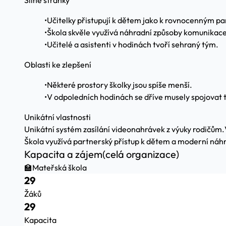
Silné stránky
•
Učitelky přistupují k dětem jako k rovnocenným p
•
Škola skvěle využívá náhradní způsoby komunikace
•
Učitelé a asistenti v hodinách tvoří sehraný tým.
Oblasti ke zlepšení
•
Některé prostory školky jsou spíše menší.
•
V odpoledních hodinách se dříve musely spojovat t
Unikátní vlastnosti
Unikátní systém zasílání videonahrávek z výuky rodičům.
Škola využívá partnerský přístup k dětem a moderní náhr
Kapacita a zájem
(celá organizace)
🏫
Mateřská škola
29
Žáků
29
Kapacita