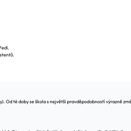
ředí.
istentů.
ty). Od té doby se škola s největší pravděpodobností výrazně z